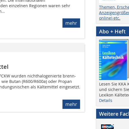
n. Die internationalen
den einzelnen Regionen waren sehr
Themen, Ersch
...
Anzeigengrößen
online) etc.
mehr
Abo + Heft
tel
 FCKW wurden nichthalogenierte brenn­
 wie Butan (R600/R600a) oder Propan
Lesen Sie KKA K
ndungsnischen als Kältemittel eingesetzt.
und sichern Sie
Lexikon Kältete
Details
mehr
Weitere Fa