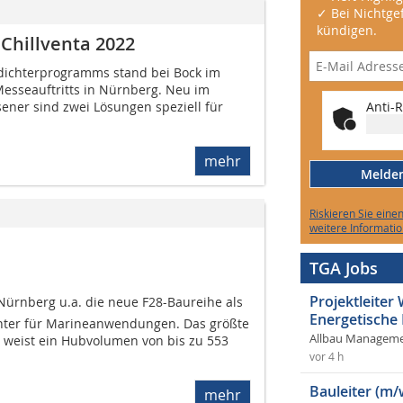
✓ Bei Nichtgef
kündigen.
Chillventa 2022
dichterprogramms stand bei Bock im
Messeauftritts in Nürnberg. Neu im
usener sind zwei Lösungen speziell für
Anti-R
mehr
Melden 
Riskieren Sie eine
weitere Informatio
TGA Jobs
Projektleite
Nürnberg u.a. die neue F28-Baureihe als
Energetische
hter für Marineanwendungen. Das größte
Allbau Manageme
 weist ein Hubvolumen von bis zu 553
vor 4 h
Bauleiter (m/
mehr