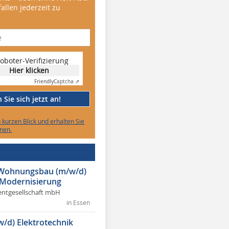
allen jederzeit zu
oboter-Verifizierung
Hier klicken
Friendly
Captcha ⇗
Sie sich jetzt an!
n kurzen Blick und erhalten Sie
nen.
r Wohnungsbau (m/w/d)
 Modernisierung
ntgesellschaft mbH
in Essen
w/d) Elektrotechnik