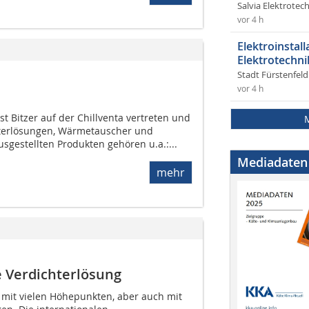
Salvia Elektrote
vor 4 h
Elektroinstal
Elektrotechni
Stadt Fürstenfel
vor 4 h
t Bitzer auf der Chillventa vertreten und
hterlösungen, Wärmetauscher und
sgestellten Produkten gehören u.a.:...
Mediadaten
mehr
 Verdichterlösung
r mit vielen Höhepunkten, aber auch mit