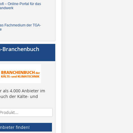
fi – Online-Portal für das
andwerk
Das Fachmedium der TGA-
e
a-Branchenbuch
 als 4.000 Anbieter im
uch der Kälte- und
nbieter finden!