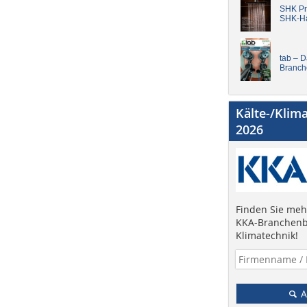
SHK Pro
SHK-H
tab – 
Branch
Kälte-/Klim
2026
Finden Sie mehr
KKA-Branchenb
Klimatechnik!
A