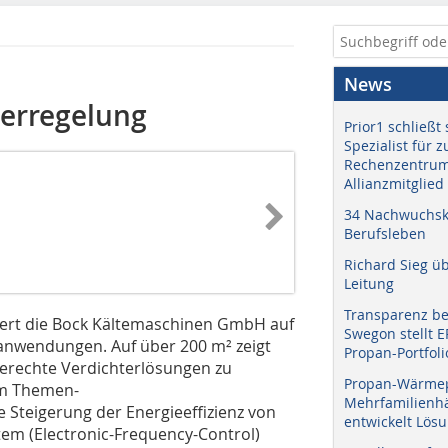
News
terregelung
Prior1 schließt 
Spezialist für 
Rechenzentrum
Allianzmitglied
34 Nachwuchskr
Berufsleben
Richard Sieg ü
Leitung
Transparenz b
tiert die Bock Kältemaschinen GmbH auf
Swegon stellt 
maanwendungen. Auf über 200 m² zeigt
Propan-Portfoli
rechte Verdichterlösungen zu
Propan-Wärme
dem Themen-
Mehrfamilienhä
 Steigerung der Energieeffizienz von
entwickelt Lös
tem (Electronic-Frequency-Control)