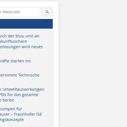
sich der bluu unit an:
zukunftssichere
slösungen wird neues
äfte starten ins
bernimmt Technische
ei Umweltauswirkungen:
EPDs für das gesamte
o bereit
pumpen für
user – Fraunhofer ISE
ungskonzepte