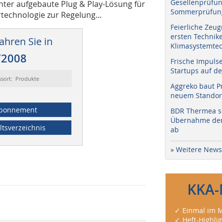
Gesellenprüfun
chter aufgebaute Plug & Play-Lösung für
Sommerprüfung
echnologie zur Regelung...
Feierliche Zeug
ersten Technik
ahren Sie in
Klimasystemtec
/2008
Frische Impuls
Startups auf de
ssort: Produkte
Aggreko baut P
neuem Standort
bonnement
BDR Thermea sc
Übernahme der 
ltsverzeichnis
ab
» Weitere News
KKA-
✓ Einmal im M
✓ Heft-Highli