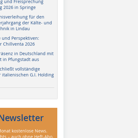
g und Freisprechung
 2026 in Springe
nisverleihung für den
erjahrgang der Kälte- und
hnik in Lindau
e und Perspektiven:
r Chillventa 2026
räsenz in Deutschland mit
 in Pfungstadt aus
hließt vollständige
italienischen G.I. Holding
Newsletter
onat kostenlose News.
ghts – auch ohne Heft-Abo.