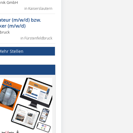
chnik GmbH
in Kaiserslautern
lateur (m/w/d) bzw.
ker (m/w/d)
dbruck
in Fürstenfeldbruck
Mehr Stellen