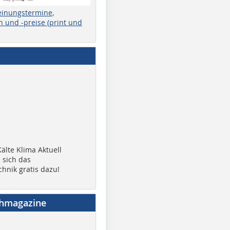
einungstermine,
 und -preise (print und
älte Klima Aktuell
 sich das
chnik gratis dazu!
chmagazine