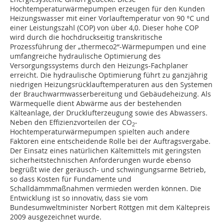
Hochtemperaturwärmepumpen erzeugen für den Kunden
Heizungswasser mit einer Vorlauftemperatur von 90 °C und
einer Leistungszahl (COP) von über 4,0. Dieser hohe COP
wird durch die hochdruckseitig transkritische
Prozessführung der „thermeco2“-Wärmepumpen und eine
umfangreiche hydraulische Optimierung des
Versorgungssystems durch den Heizungs-Fachplaner
erreicht. Die hydraulische Optimierung führt zu ganzjährig
niedrigen Heizungsrücklauftemperaturen aus den Systemen
der Brauchwarmwasserbereitung und Gebäudeheizung. Als
Wärmequelle dient Abwärme aus der bestehenden
Kälteanlage, der Drucklufterzeugung sowie des Abwassers.
Neben den Effizienzvorteilen der CO
-
2
Hochtemperaturwärmepumpen spielten auch andere
Faktoren eine entscheidende Rolle bei der Auftragsvergabe.
Der Einsatz eines natürlichen Kältemittels mit geringsten
sicherheitstechnischen Anforderungen wurde ebenso
begrüßt wie der geräusch- und schwingungsarme Betrieb,
so dass Kosten für Fundamente und
Schalldämmmaßnahmen vermieden werden können. Die
Entwicklung ist so innovativ, dass sie vom
Bundesumweltminister Norbert Röttgen mit dem Kältepreis
2009 ausgezeichnet wurde.