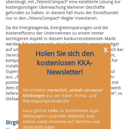
überzeugt, mit „TelevisCompact“ eine exzellente Lösung zur
kostengünstigen Überwachung kleinerer Geschäfte
gefunden zu haben. In diesem Fall muss der Einzelhandel
nur in den „TelevisCompact“-Regler investieren.
Da die Energieagenda, Energieeinsparungen und die
Kosteneffizienz der Unternehmen zu einem immer
wichtigeren Aspekt in diesem konkurrenzbetonten Markt
werden, fokussieren sich die Supermärkte immer häufiger
x
auf umfassende Reglerpakete. Gleichzeitig holen sie sich bei
Holen Sie sich den
Serviceintegratoren, wie beispielsweise Fieuw in Belgien,
kompetenten Rat und das umfassende Know-how ein. Für
kostenlosen KKA-
Installateure, die umfangreiche Regellösungen für
Newsletter!
Supermärkte anbieten können, sehen die Prognosen gut
aus. „Für unser Unternehmen sehe ich der Zukunft sehr
positiv entgegen. Mir ist klar, dass ich meinen Kunden mit
dem Eliwell-Reglerpaket erhebliche Vorteile im Wettbewerb
Sie erhalten
monatlich „eiskalt servierte“
liefere und damit nahezu all ihre Anforderungen erfülle“, so
Meldungen
aus der Kälte-, Klima- und
Stefaan Bostyn von Fieuw.
Wärmepumpenbranche
Dazu gibt es
Links
zu kostenlosen Apps,
Whitepapers und/oder Websites bzw.
Videos sowie Hinweise auf Termine und
Birgit Teubner,
Veranstaltungen