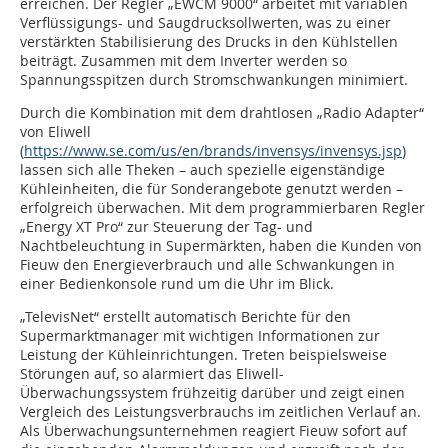
erreichen. Der Regler „EWCM 9000“ arbeitet mit variablen
Verflüssigungs- und Saugdrucksollwerten, was zu einer
verstärkten Stabilisierung des Drucks in den Kühlstellen
beiträgt. Zusammen mit dem Inverter werden so
Spannungsspitzen durch Stromschwankungen minimiert.
Durch die Kombination mit dem drahtlosen „Radio Adapter“
von Eliwell
(
https://www.se.com/us/en/brands/invensys/invensys.jsp
)
lassen sich alle Theken – auch spezielle eigenständige
Kühleinheiten, die für Sonderangebote genutzt werden –
erfolgreich überwachen. Mit dem programmierbaren Regler
„Energy XT Pro“ zur Steuerung der Tag- und
Nachtbeleuchtung in Supermärkten, haben die Kunden von
Fieuw den Energieverbrauch und alle Schwankungen in
einer Bedienkonsole rund um die Uhr im Blick.
„TelevisNet“ erstellt automatisch Berichte für den
Supermarktmanager mit wichtigen Informationen zur
Leistung der Kühleinrichtungen. Treten beispielsweise
Störungen auf, so alarmiert das Eliwell-
Überwachungssystem frühzeitig darüber und zeigt einen
Vergleich des Leistungsverbrauchs im zeitlichen Verlauf an.
Als Überwachungsunternehmen reagiert Fieuw sofort auf