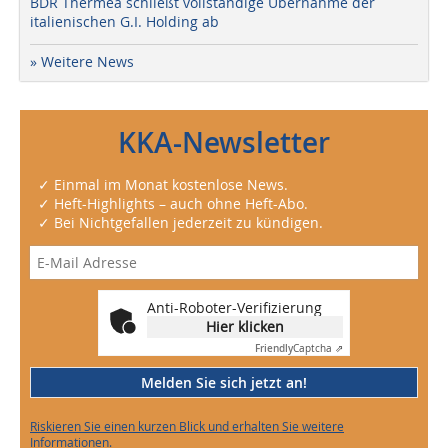
BDR Thermea schließt vollständige Übernahme der
italienischen G.I. Holding ab
» Weitere News
KKA-Newsletter
✓ Einmal im Monat kostenlose News.
✓ Heft-Highlights – auch ohne Heft-Abo.
✓ Bei Nichtgefallen jederzeit zu kündigen.
Anti-Roboter-Verifizierung
Hier klicken
Friendly
Captcha ⇗
Melden Sie sich jetzt an!
Riskieren Sie einen kurzen Blick und erhalten Sie weitere
Informationen.