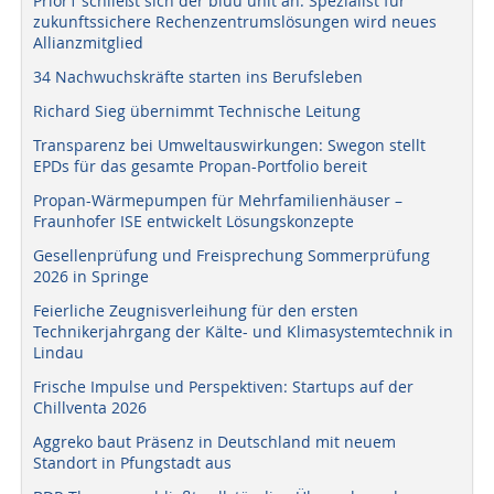
Prior1 schließt sich der bluu unit an: Spezialist für
zukunftssichere Rechenzentrumslösungen wird neues
Allianzmitglied
34 Nachwuchskräfte starten ins Berufsleben
Richard Sieg übernimmt Technische Leitung
Transparenz bei Umweltauswirkungen: Swegon stellt
EPDs für das gesamte Propan-Portfolio bereit
Propan-Wärmepumpen für Mehrfamilienhäuser –
Fraunhofer ISE entwickelt Lösungskonzepte
Gesellenprüfung und Freisprechung Sommerprüfung
2026 in Springe
Feierliche Zeugnisverleihung für den ersten
Technikerjahrgang der Kälte- und Klimasystemtechnik in
Lindau
Frische Impulse und Perspektiven: Startups auf der
Chillventa 2026
Aggreko baut Präsenz in Deutschland mit neuem
Standort in Pfungstadt aus