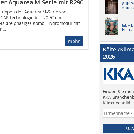
er Aquarea M-Serie mit R290
SHK Pro
SHK-H
pumpen der Aquarea M-Serie von
CAP-Technologie bis -20 °C eine
 Als dreiphasiges Kombi-Hydromodul mit
tab – 
n...
Branch
mehr
Kälte-/Klim
2026
Finden Sie mehr
KKA-Branchenb
Klimatechnik!
A