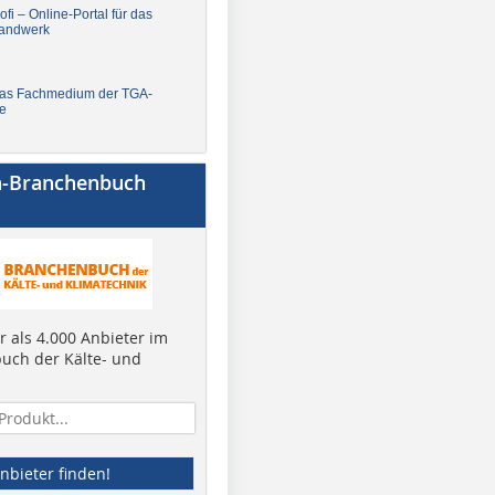
fi – Online-Portal für das
andwerk
Das Fachmedium der TGA-
e
a-Branchenbuch
 als 4.000 Anbieter im
uch der Kälte- und
nbieter finden!