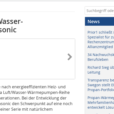
Wasser-
News
onic
Prior1 schließt 
Spezialist für 
Rechenzentrum
Allianzmitglied
34 Nachwuchskr
Berufsleben
Richard Sieg ü
Leitung
Transparenz b
Swegon stellt 
 nach energieeffizienten Heiz- und
Propan-Portfoli
rea Luft/Wasser-Wärmepumpen-Reihe
erationen. Bei der Entwicklung der
Propan-Wärme
Mehrfamilienhä
asonic den Schwerpunkt auf eine noch
entwickelt Lös
einer Serie mit natürlichem