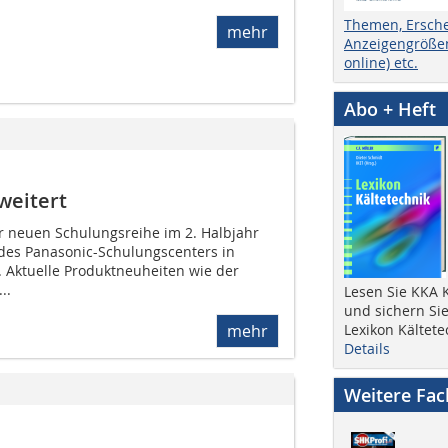
Themen, Ersch
mehr
Anzeigengrößen
online) etc.
Abo + Heft
weitert
er neuen Schulungsreihe im 2. Halbjahr
es Panasonic-Schulungscenters in
. Aktuelle Produktneuheiten wie der
..
Lesen Sie KKA K
und sichern Sie
mehr
Lexikon Kältete
Details
Weitere Fa