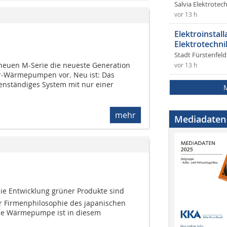
Salvia Elektrote
vor 13 h
Elektroinstal
Elektrotechni
Stadt Fürstenfel
r neuen M-Serie die neueste Generation
vor 13 h
r-Wärmepumpen vor. Neu ist: Das
enständiges System mit nur einer
mehr
Mediadaten
e Entwicklung grüner Produkte sind
er Firmenphilosophie des japanischen
Die Wärmepumpe ist in diesem