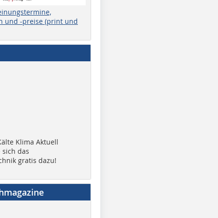
einungstermine,
 und -preise (print und
älte Klima Aktuell
 sich das
chnik gratis dazu!
chmagazine