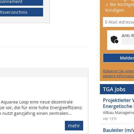
bonnement
✓ Bei Nichtgef
kündigen.
ltsverzeichnis
Anti-R
Melden 
Riskieren Sie eine
weitere Informatio
TGA Jobs
Projektleite
m Aquarea Loop eine neue dezentrale
Energetische
vor, die für eine hohe Energieeffizienz
Allbau Manageme
m nutzt ganzjährig einen zentralen...
vor 13 h
mehr
Bauleiter (m/