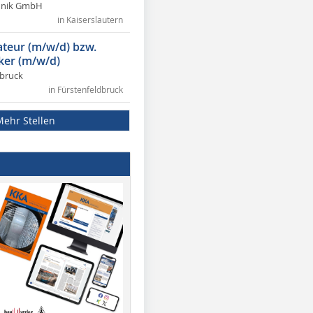
chnik GmbH
in Kaiserslautern
lateur (m/w/d) bzw.
ker (m/w/d)
dbruck
in Fürstenfeldbruck
Mehr Stellen