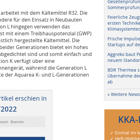
Gesellenprüfun
Sommerprüfung
arbeitet mit dem Kälte­mittel R32. Die
Feierliche Zeug
ere für den Einsatz in Neubauten
ersten Technik
ion L hingegen verwenden das
Klimasystemtec
 ist mit einem Treibhauspotenzial (GWP)
Frische Impuls
lich hergestellte Kältemittel. Die
Startups auf de
beider Generationen bietet ein hohes
abgedichtet sind und somit einfach und
Aggreko baut P
neuem Standort
tion K verfügt über eine
nnengerät, während die Generation L
BDR Thermea sc
äte der Aquarea K- und L-Generationen
Übernahme der 
ab
» Weitere News
tikel erschien in
/2022
KKA-
ssort: Branche
✓ Einmal im M
✓ Heft-Highli