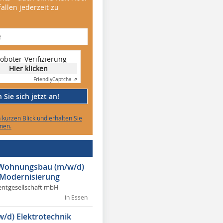
allen jederzeit zu
oboter-Verifizierung
Hier klicken
Friendly
Captcha ⇗
Sie sich jetzt an!
n kurzen Blick und erhalten Sie
nen.
r Wohnungsbau (m/w/d)
 Modernisierung
ntgesellschaft mbH
in Essen
w/d) Elektrotechnik