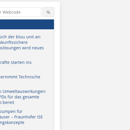
sich der bluu unit an:
zukunftssichere
slösungen wird neues
äfte starten ins
bernimmt Technische
ei Umweltauswirkungen:
EPDs für das gesamte
o bereit
pumpen für
user – Fraunhofer ISE
ungskonzepte