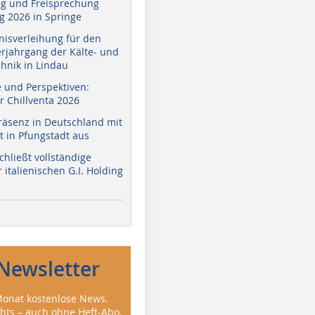
g und Freisprechung
 2026 in Springe
nisverleihung für den
erjahrgang der Kälte- und
hnik in Lindau
e und Perspektiven:
r Chillventa 2026
räsenz in Deutschland mit
 in Pfungstadt aus
hließt vollständige
italienischen G.I. Holding
Newsletter
onat kostenlose News.
ghts – auch ohne Heft-Abo.