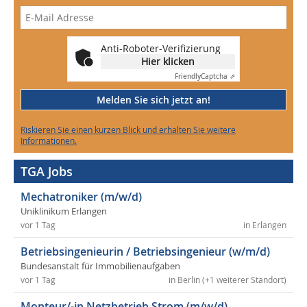
Anti-Roboter-Verifizierung
Hier klicken
Friendly
Captcha ⇗
Melden Sie sich jetzt an!
Riskieren Sie einen kurzen Blick und erhalten Sie weitere
Informationen.
TGA Jobs
Mechatroniker (m/w/d)
Uniklinikum Erlangen
vor 1 Tag
in Erlangen
Betriebsingenieurin / Betriebsingenieur (w/m/d)
Bundesanstalt für Immobilienaufgaben
vor 1 Tag
in Berlin (+1 weiterer Standort)
Monteur/-in Netzbetrieb Strom (m/w/d)