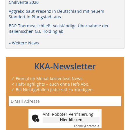
Chillventa 2026
Aggreko baut Präsenz in Deutschland mit neuem
Standort in Pfungstadt aus
BDR Thermea schließt vollständige Übernahme der
italienischen G.I. Holding ab
» Weitere News
KKA-Newsletter
✓ Einmal im Monat kostenlose News.
✓ Heft-Highlights – auch ohne Heft-Abo.
✓ Bei Nichtgefallen jederzeit zu kündigen.
Anti-Roboter-Verifizierung
Hier klicken
Friendly
Captcha ⇗