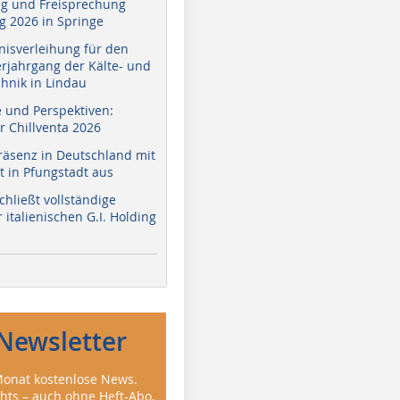
g und Freisprechung
 2026 in Springe
nisverleihung für den
erjahrgang der Kälte- und
hnik in Lindau
e und Perspektiven:
r Chillventa 2026
räsenz in Deutschland mit
 in Pfungstadt aus
hließt vollständige
italienischen G.I. Holding
Newsletter
onat kostenlose News.
ghts – auch ohne Heft-Abo.