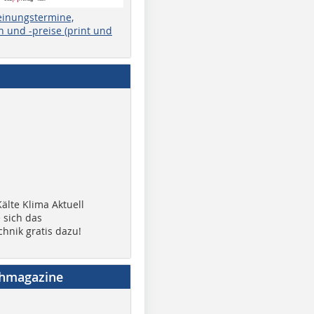
einungstermine,
 und -preise (print und
älte Klima Aktuell
 sich das
chnik gratis dazu!
chmagazine