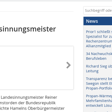
News
esinnungsmeister
Prior1 schließt 
Spezialist für 
Rechenzentrum
Allianzmitglied
34 Nachwuchskr
Berufsleben
Richard Sieg ü
Leitung
Transparenz b
Swegon stellt 
Propan-Portfoli
Propan-Wärme
t Landesinnungsmeister Reiner
Mehrfamilienhä
enstorden der Bundesrepublik
entwickelt Lös
eichte Hamelns Oberbürgermeister