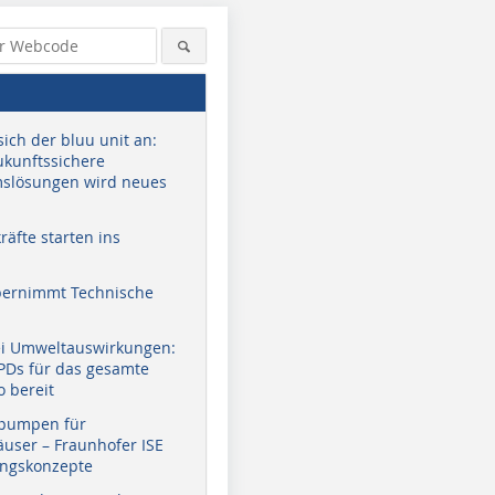
sich der bluu unit an:
zukunftssichere
slösungen wird neues
äfte starten ins
bernimmt Technische
ei Umweltauswirkungen:
EPDs für das gesamte
o bereit
pumpen für
user – Fraunhofer ISE
ungskonzepte