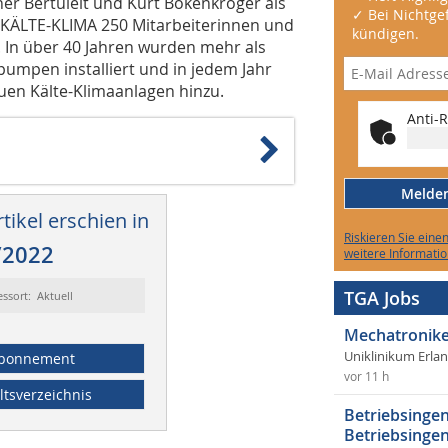
er Bertuleit und Kurt Bökenkröger als
✓ Bei Nichtgef
 KÄLTE-KLIMA 250 Mitarbeiterinnen und
kündigen.
. In über 40 Jahren wurden mehr als
umpen installiert und in jedem Jahr
uen Kälte-Klimaanlagen hinzu.
Anti-R
Melden 
tikel erschien in
Riskieren Sie eine
/2022
weitere Informatio
TGA Jobs
essort: Aktuell
Mechatronike
Uniklinikum Erla
bonnement
vor 11 h
ltsverzeichnis
Betriebsingen
Betriebsingen