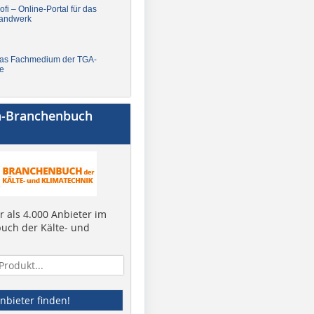
fi – Online-Portal für das
andwerk
Das Fachmedium der TGA-
e
a-Branchenbuch
 als 4.000 Anbieter im
uch der Kälte- und
nbieter finden!