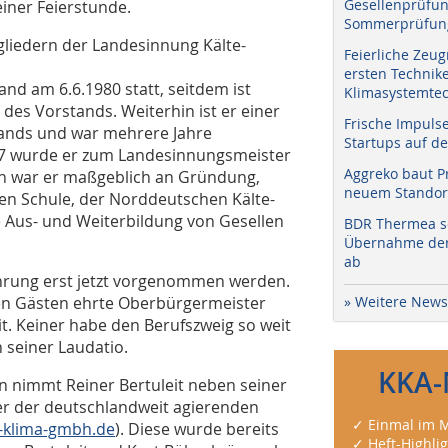
Gesellenprüfun
iner Feierstunde.
Sommerprüfung
liedern der Landes­innung Kälte-
Feierliche Zeug
ersten Technik
and am 6.6.1980 statt, seitdem ist
Klimasystemtec
des Vorstands. Weiterhin ist er einer
Frische Impuls
ands und war mehrere Jahre
Startups auf de
87 wurde er zum Landesinnungsmeister
Aggreko baut P
ion war er maßgeblich an Gründung,
neuem Standort
en Schule, der Norddeutschen Kälte-
Die Aus- und Weiterbildung von Gesellen
BDR Thermea sc
Übernahme der 
ab
hrung erst jetzt vorgenommen werden.
en Gästen ehrte Oberbürgermeister
» Weitere News
it. Keiner habe den Berufszweig so weit
n seiner Laudatio.
KKA-
n nimmt Reiner Bertuleit neben seiner
ter der deutschlandweit agierenden
✓ Einmal im M
-klima-gmbh.de
). Diese wurde bereits
✓ Heft-Highli