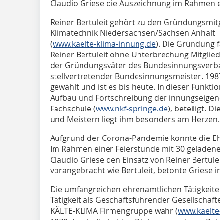
Claudio Griese die Auszeichnung im Rahmen e
Reiner Bertuleit gehört zu den Gründungsmitg
Klimatechnik Niedersachsen/Sachsen Anhalt ­
(
www.kaelte-klima-innung.de
). Die Gründung f
Reiner Bertuleit ohne Unterbrechung Mitglied 
der Gründungsväter des Bundesinnungsverb
stellvertretender Bundesinnungsmeister. 19
gewählt und ist es bis heute. In dieser Funkt
Aufbau und Fortschreibung der innungseigen
Fachschule (
www.nkf-springe.de
), beteiligt. 
und Meistern liegt ihm besonders am Herzen.
Aufgrund der Corona-Pandemie konnte die E
Im Rahmen einer Feierstunde mit 30 geladen
Claudio Griese den Einsatz von Reiner Bertule
vorangebracht wie Bertuleit, betonte Griese i
Die umfangreichen ehrenamtlichen Tätigkeite
Tätigkeit als Geschäftsführender Gesellschaf
KÄLTE-KLIMA Firmengruppe wahr (
www.kaelte