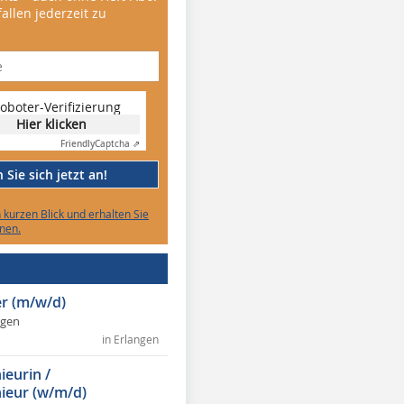
allen jederzeit zu
oboter-Verifizierung
Hier klicken
Friendly
Captcha ⇗
Sie sich jetzt an!
n kurzen Blick und erhalten Sie
nen.
r (m/w/d)
ngen
in Erlangen
ieurin /
ieur (w/m/d)