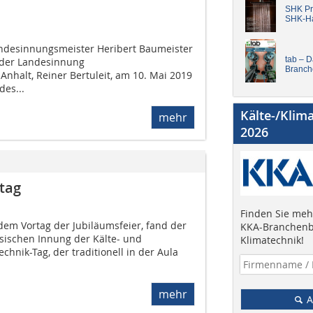
SHK Pro
SHK-H
desinnungsmeister Heribert Baumeister
tab – 
 der Landesinnung
Branch
nhalt, Reiner Bertuleit, am 10. Mai 2019
des...
Kälte-/Klim
mehr
2026
tag
Finden Sie mehr
em Vortag der Jubiläumsfeier, fand der
KKA-Branchenb
hsischen Innung der Kälte- und
Klimatechnik!
echnik-Tag, der traditionell in der Aula
mehr
A