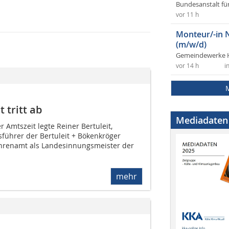
Bundesanstalt fü
vor 11 h
Monteur/-in 
(m/w/d)
Gemeindewerke 
vor 14 h
i
 tritt ab
Mediadaten
r Amtszeit legte Reiner Bertuleit,
sführer der Bertuleit + Bökenkröger
hrenamt als Landesinnungsmeister der
mehr