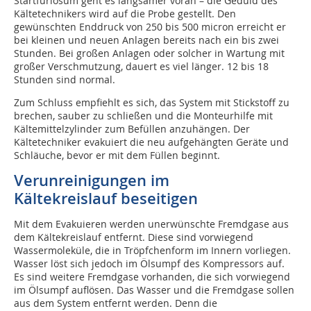
Startfuriosum geht es langsamer voran – die Geduld des
Kältetechnikers wird auf die Probe gestellt. Den
gewünschten Enddruck von 250 bis 500 micron erreicht er
bei kleinen und neuen Anlagen bereits nach ein bis zwei
Stunden. Bei großen Anlagen oder solcher in Wartung mit
großer Verschmutzung, dauert es viel länger. 12 bis 18
Stunden sind normal.
Zum Schluss empfiehlt es sich, das System mit Stickstoff zu
brechen, sauber zu schließen und die Monteurhilfe mit
Kältemittelzylinder zum Befüllen anzuhängen. Der
Kältetechniker evakuiert die neu aufgehängten Geräte und
Schläuche, bevor er mit dem Füllen beginnt.
Verunreinigungen im
Kältekreislauf beseitigen
Mit dem Evakuieren werden unerwünschte Fremdgase aus
dem Kältekreislauf entfernt. Diese sind vorwiegend
Wassermoleküle, die in Tröpfchenform im Innern vorliegen.
Wasser löst sich jedoch im Ölsumpf des Kompressors auf.
Es sind weitere Fremdgase vorhanden, die sich vorwiegend
im Ölsumpf auflösen. Das Wasser und die Fremdgase sollen
aus dem System entfernt werden. Denn die