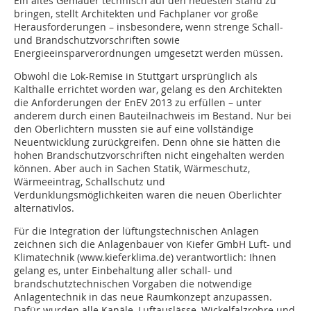
Ein altes Gemäuer technisch auf den neuesten Stand zu
bringen, stellt Architekten und Fachplaner vor große
Herausforderungen – insbesondere, wenn strenge Schall-
und Brandschutzvorschriften sowie
Energieeinsparverordnungen umgesetzt werden müssen.
Obwohl die Lok-Remise in Stuttgart ursprünglich als
Kalthalle errichtet worden war, gelang es den Architekten
die Anforderungen der EnEV 2013 zu erfüllen – unter
anderem durch einen Bauteilnachweis im Bestand. Nur bei
den Oberlichtern mussten sie auf eine vollständige
Neuentwicklung zurückgreifen. Denn ohne sie hätten die
hohen Brandschutzvorschriften nicht eingehalten werden
können. Aber auch in Sachen Statik, Wärmeschutz,
Wärmeeintrag, Schallschutz und
Verdunklungsmöglichkeiten waren die neuen Oberlichter
alternativlos.
Für die Integration der lüftungstechnischen Anlagen
zeichnen sich die Anlagenbauer von Kiefer GmbH Luft- und
Klimatechnik (www.kieferklima.de) verantwortlich: Ihnen
gelang es, unter Einbehaltung aller schall- und
brandschutztechnischen Vorgaben die notwendige
Anlagentechnik in das neue Raumkonzept anzupassen.
Dafür wurden alle Kanäle, Luftauslässe, Wickelfalzrohre und