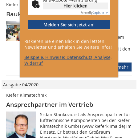
Kiefer
Hier klicken
Baukastensystem
Friendly
Captcha ⇗
Das Deckensegel Indusail ist eine
Melden Sie sich jetzt an!
Kombination von Techniken aus
Strahlungs-, Kühl- und Heizdecke, einem
Riskieren Sie einen Blick in den letzten
Umluftkühl-/Heizmodul sowie einem
Newsletter und erhalten Sie weitere Infos!
Akustiksegel. Das Baukastensystem mit den
wählbaren...
Beispiele, Hinweise: Datenschutz, Analyse,
Widerruf
mehr
Ausgabe 04/2020
Kiefer Klimatechnik
Ansprechpartner im Vertrieb
Srdan Stankovic ist als Ansprechpartner für
lufttechnische Komponenten bei der Kiefer
Klimatechnik GmbH (www.kieferklima.de) im
Einsatz. Er betreut den Großraum
Nordrhein-Westfalen (Gebiet West) vom...