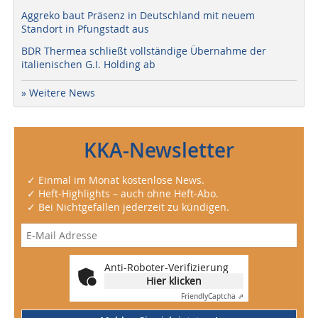
Aggreko baut Präsenz in Deutschland mit neuem
Standort in Pfungstadt aus
BDR Thermea schließt vollständige Übernahme der
italienischen G.I. Holding ab
» Weitere News
KKA-Newsletter
✓ Einmal im Monat kostenlose News.
✓ Heft-Highlights – auch ohne Heft-Abo.
✓ Bei Nichtgefallen jederzeit zu kündigen.
Anti-Roboter-Verifizierung
Hier klicken
Friendly
Captcha ⇗