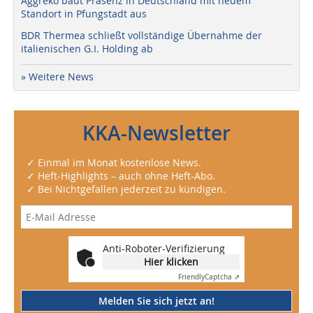
Aggreko baut Präsenz in Deutschland mit neuem
Standort in Pfungstadt aus
BDR Thermea schließt vollständige Übernahme der
italienischen G.I. Holding ab
» Weitere News
KKA-Newsletter
✓ Einmal im Monat kostenlose News.
✓ Heft-Highlights – auch ohne Heft-Abo.
✓ Bei Nichtgefallen jederzeit zu kündigen.
Anti-Roboter-Verifizierung
Hier klicken
Friendly
Captcha ⇗
Melden Sie sich jetzt an!