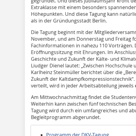
gegründet. Und dieses Jubiläumsjahr krönt d
Extraklasse mit einem besonders spannende
Höhepunkten. Und diese Tagung kann natürlic
als in der Gründungsstadt Berlin.
Die Tagung beginnt mit der Mitgliederversam
November, und am Donnerstag und Freitag fo
Fachinformationen in nahezu 110 Vorträgen. 
Eröffnungssitzung mit Ehrungen. Im Anschluss
Geschichte und Zukunft der Kälte- und Klimat
Liudger Dienel lautet: „Zwischen Hochschule u
Karlheinz Steinmüller berichtet über die „Ber
Zukunft der Kaltdampfkompressionstechnik“. 
verteilt, wird in jeder Arbeitsabteilung jeweils
Am Mittwochnachmittag findet die Studentenv
Weiterhin kann zwischen fünf technischen Be
Tagung wird durch ein umfangreiches und a
Begleitprogramm abgerundet.
Programm der DKV-Tagung