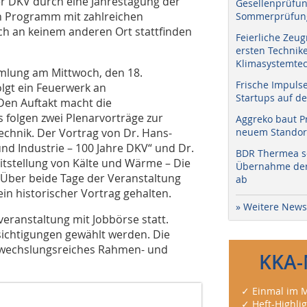
er DKV durch eine Jahrestagung der
Gesellenprüfun
n Programm mit zahlreichen
Sommerprüfung
h an keinem anderen Ort stattfinden
Feierliche Zeug
ersten Technik
Klimasystemtec
mlung am Mittwoch, den 18.
Frische Impuls
lgt ein Feuerwerk an
Startups auf de
Den Auftakt macht die
 folgen zwei Plenarvorträge zur
Aggreko baut P
echnik. Der Vortrag von Dr. Hans-
neuem Standort
nd Industrie – 100 Jahre DKV“ und Dr.
BDR Thermea sc
eitstellung von Kälte und Wärme – Die
Übernahme der 
Über beide Tage der Veranstaltung
ab
 ein historischer Vortrag gehalten.
» Weitere News
eranstaltung mit Jobbörse statt.
sichtigungen gewählt werden. Die
bwechslungsreiches Rahmen- und
KKA-
✓ Einmal im M
✓ Heft-Highli