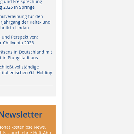
g und Freisprechung
 2026 in Springe
nisverleihung für den
erjahrgang der Kälte- und
hnik in Lindau
e und Perspektiven:
r Chillventa 2026
räsenz in Deutschland mit
 in Pfungstadt aus
hließt vollständige
italienischen G.I. Holding
Newsletter
onat kostenlose News.
ghts – auch ohne Heft-Abo.