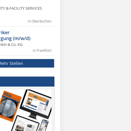
Y & FACILITY SERVICES
in Oberkochen
riker
gung (m/w/d)
mbH & Co. KG
in Frankfurt
Mehr Stellen