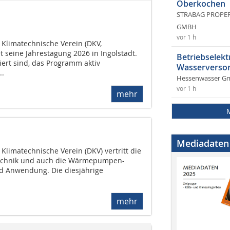
Oberkochen
STRABAG PROPERT
GMBH
vor 1 h
 Klimatechnische Verein (DKV,
t seine Jahrestagung 2026 in Ingolstadt.
Betriebselekt
iert sind, das Programm aktiv
Wasserversor
..
Hessenwasser G
vor 1 h
mehr
Mediadaten
Klimatechnische Verein (DKV) vertritt die
atechnik und auch die Wärmepumpen-
d Anwendung. Die diesjährige
mehr