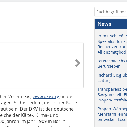
News
n
Prior1 schließt 
Spezialist für 
Rechenzentrum
Allianzmitglied
34 Nachwuchskr
Berufsleben
Richard Sieg ü
Leitung
Transparenz b
Swegon stellt 
er Verein e.V.,
www.dkv.org
) in der
Propan-Portfoli
agen. Sicher jedem, der in der Kälte-
raut sein. Der DKV ist der deutsche
Propan-Wärme
Mehrfamilienhä
eiche der Kälte-, Klima- und
entwickelt Lös
Jahren im Jahr 1909 in Berlin