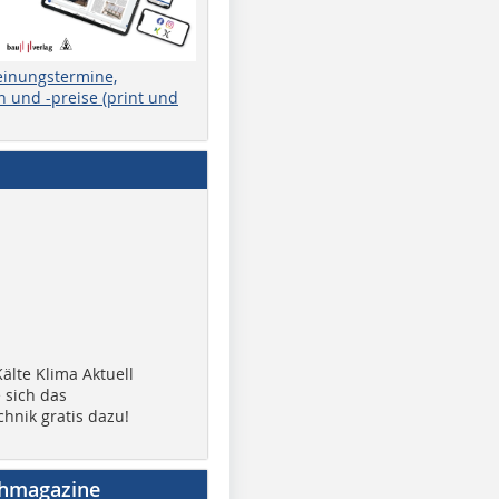
einungstermine,
 und -preise (print und
älte Klima Aktuell
 sich das
chnik gratis dazu!
chmagazine