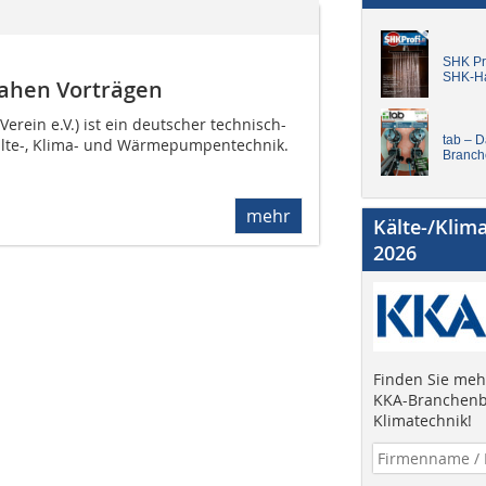
SHK Pro
SHK-H
nahen Vorträgen
erein e.V.) ist ein deutscher technisch-
tab – 
Kälte-, Klima- und Wärmepumpentechnik.
Branch
mehr
Kälte-/Klim
2026
Finden Sie mehr
KKA-Branchenb
Klimatechnik!