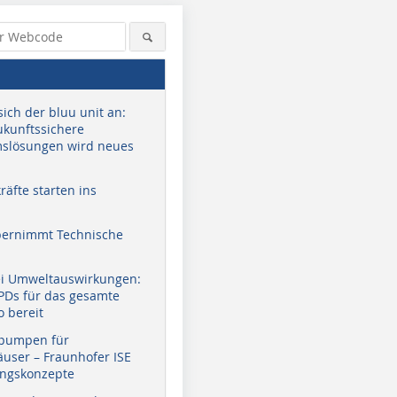
sich der bluu unit an:
zukunftssichere
slösungen wird neues
äfte starten ins
bernimmt Technische
ei Umweltauswirkungen:
EPDs für das gesamte
o bereit
pumpen für
user – Fraunhofer ISE
ungskonzepte