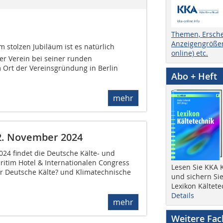
Themen, Ersch
Anzeigengrößen
m stolzen Jubiläum ist es natürlich
online) etc.
der Verein bei seiner runden
m Ort der Vereinsgründung in Berlin
Abo + Heft
mehr
2. November 2024
24 findet die Deutsche Kälte- und
itim Hotel & Internationalen Congress
Lesen Sie KKA K
er Deutsche Kälte? und Klimatechnische
und sichern Sie
Lexikon Kältete
Details
mehr
Weitere Fa