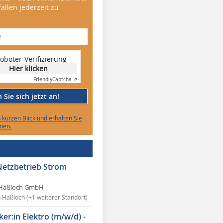
allen jederzeit zu
oboter-Verifizierung
Hier klicken
Friendly
Captcha ⇗
Sie sich jetzt an!
n kurzen Blick und erhalten Sie
nen.
Netzbetrieb Strom
Haßloch GmbH
n Haßloch (+1 weiterer Standort)
ker:in Elektro (m/w/d) -