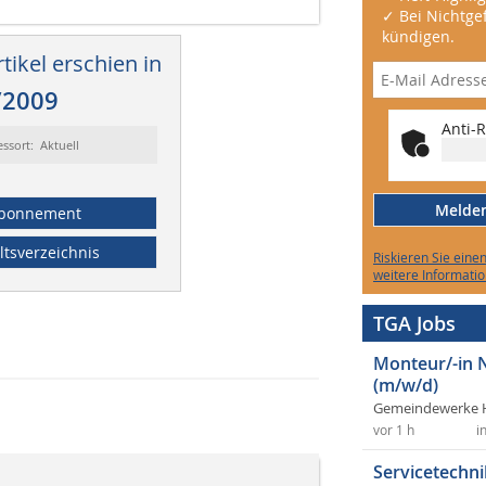
✓ Bei Nichtgef
kündigen.
tikel erschien in
/2009
Anti-R
essort: Aktuell
Melden 
bonnement
ltsverzeichnis
Riskieren Sie eine
weitere Informatio
TGA Jobs
Monteur/-in 
(m/w/d)
Gemeindewerke 
vor 1 h
i
Servicetechni