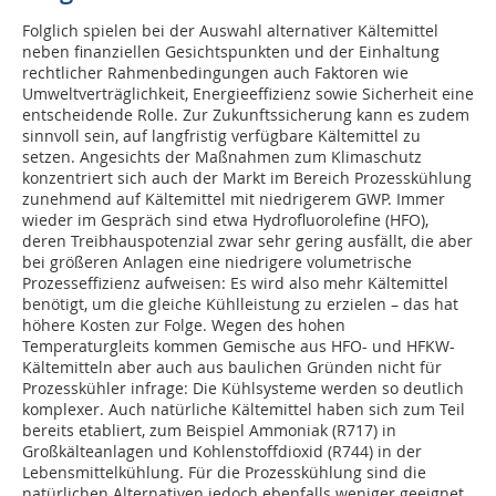
Folglich spielen bei der Auswahl alternativer Kältemittel
neben finanziellen Gesichtspunkten und der Einhaltung
rechtlicher Rahmenbedingungen auch Faktoren wie
Umweltverträglichkeit, Energieeffizienz sowie Sicherheit eine
entscheidende Rolle. Zur Zukunftssicherung kann es zudem
sinnvoll sein, auf langfristig verfügbare Kältemittel zu
setzen. Angesichts der Maßnahmen zum Klimaschutz
konzentriert sich auch der Markt im Bereich Prozesskühlung
zunehmend auf Kältemittel mit niedrigerem GWP. Immer
wieder im Gespräch sind etwa Hydrofluorolefine (HFO),
deren Treibhauspotenzial zwar sehr gering ausfällt, die aber
bei größeren Anlagen eine niedrigere volumetrische
Prozesseffizienz aufweisen: Es wird also mehr Kältemittel
benötigt, um die gleiche Kühlleistung zu erzielen – das hat
höhere Kosten zur Folge. Wegen des hohen
Temperaturgleits kommen Gemische aus HFO- und HFKW-
Kältemitteln aber auch aus baulichen Gründen nicht für
Prozesskühler infrage: Die Kühlsysteme werden so deutlich
komplexer. Auch natürliche Kältemittel haben sich zum Teil
bereits etabliert, zum Beispiel Ammoniak (R717) in
Großkälteanlagen und Kohlenstoffdioxid (R744) in der
Lebensmittelkühlung. Für die Prozesskühlung sind die
natürlichen Alternativen jedoch ebenfalls weniger geeignet,