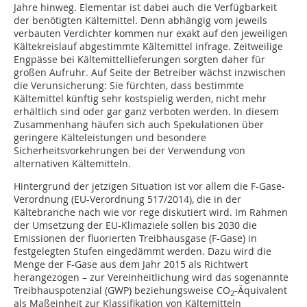
Jahre hinweg. Elementar ist dabei auch die Verfügbarkeit
der benötigten Kältemittel. Denn abhängig vom jeweils
verbauten Verdichter kommen nur exakt auf den jeweiligen
Kältekreislauf abgestimmte Kältemittel infrage. Zeitweilige
Engpässe bei Kältemittellieferungen sorgten daher für
großen Aufruhr. Auf Seite der Betreiber wächst inzwischen
die Verunsicherung: Sie fürchten, dass bestimmte
Kältemittel künftig sehr kostspielig werden, nicht mehr
erhältlich sind oder gar ganz verboten werden. In diesem
Zusammenhang häufen sich auch Spekulationen über
geringere Kälteleistungen und besondere
Sicherheitsvorkehrungen bei der Verwendung von
alternativen Kältemitteln.
Hintergrund der jetzigen Situation ist vor allem die F-Gase-
Verordnung (EU-Verordnung 517/2014), die in der
Kältebranche nach wie vor rege diskutiert wird. Im Rahmen
der Umsetzung der EU-Klimaziele sollen bis 2030 die
Emissionen der fluorierten Treibhausgase (F-Gase) in
festgelegten Stufen eingedämmt werden. Dazu wird die
Menge der F-Gase aus dem Jahr 2015 als Richtwert
herangezogen – zur Vereinheitlichung wird das sogenannte
Treibhauspotenzial (GWP) beziehungsweise CO
-Äquivalent
2
als Maßeinheit zur Klassifikation von Kältemitteln