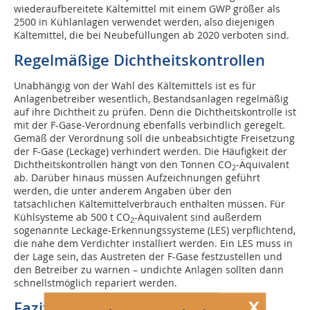
wiederaufbereitete Kältemittel mit einem GWP größer als
2500 in Kühlanlagen verwendet werden, also diejenigen
Kältemittel, die bei Neubefüllungen ab 2020 verboten sind.
Regelmäßige Dichtheitskontrollen
Unabhängig von der Wahl des Kältemittels ist es für
Anlagenbetreiber wesentlich, Bestandsanlagen regelmäßig
auf ihre Dichtheit zu prüfen. Denn die Dichtheitskontrolle ist
mit der F-Gase-Verordnung ebenfalls verbindlich geregelt.
Gemäß der Verordnung soll die unbeabsichtigte Freisetzung
der F-Gase (Leckage) verhindert werden. Die Häufigkeit der
Dichtheitskontrollen hängt von den Tonnen CO
-Äquivalent
2
ab. Darüber hinaus müssen Aufzeichnungen geführt
werden, die unter anderem Angaben über den
tatsächlichen Kältemittelverbrauch enthalten müssen. Für
Kühlsysteme ab 500 t CO
-Äquivalent sind außerdem
2
sogenannte Leckage-Erkennungssysteme (LES) verpflichtend,
die nahe dem Verdichter installiert werden. Ein LES muss in
der Lage sein, das Austreten der F-Gase festzustellen und
den Betreiber zu warnen – undichte Anlagen sollten dann
schnellstmöglich repariert werden.
x
Fazit