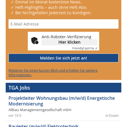
✓ Einmal im Monat kostenlose News.
✓ Heft-Highlights – auch ohne Heft-Abo.
✓ Bei Nichtgefallen jederzeit zu kündigen.
Anti-Roboter-Verifizierung
Hier klicken
Friendly
Captcha ⇗
Melden Sie sich jetzt an!
Riskieren Sie einen kurzen Blick und erhalten Sie weitere
Informationen.
TGA Jobs
Projektleiter Wohnungsbau (m/w/d) Energetische
Modernisierung
Allbau Managementgesellschaft mbH
vor 10 h
in Essen
Bauleiter (m/w/d) Elektrotechnik