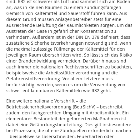
sind. R32 ist schwerer als Luft und sammelt sich am Boden
an, was in kleinen Räumen zu einem zündungsfähigen
Gemisch von Kältemittel und Sauerstoff führen kann. Aus
diesem Grund müssen Anlagenbetreiber stets für eine
ausreichende Belüftung der Räumlichkeiten sorgen, um das
Austreten der Gase in gefährlicher Konzentration zu
verhindern. Außerdem ist in der DIN EN 378 definiert, dass
zusätzliche Sicherheitsvorkehrungen notwendig sind, wenn
die maximal zulässige Füllmenge der Kältemittel für den
jeweiligen Raum überschritten wird. So lässt sich das Risiko
einer Brandentwicklung vermeiden. Darüber hinaus sind
auch immer die nationalen Rechtsvorschriften zu beachten,
beispielsweise die Arbeitsstättenverordnung und die
Gefahrenstoffverordnung. Vor allem Letztere muss
berücksichtigt werden, wenn es um die Verwendung von
schwer entflammbaren Kältemitteln wie R32 geht.
Eine weitere nationale Vorschrift – die
Betriebssicherheitsverordnung (BetrSichV) – beschreibt
zudem den fachgerechten Umgang mit Arbeitsmitteln. Ein
elementarer Bestandteil der geforderten Maßnahmen ist
dabei eine Gefährdungsbeurteilung. Dies gilt insbesondere
bei Prozessen, die offene Zündquellen erforderlich machen
– beispielsweise Laserschneiden, Feuerhärten oder