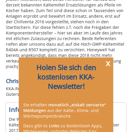
derzeit bekannten Kältemittel Ersatzlösungen als Pfeile im
Köcher haben. Zum Teil sind diese schon in Tausenden von
Anlagen erprobt und bewährt im Einsatz, andere, erst auf
der Chillventa 2016 vorgestellte, stehen noch in den
Startlöchern. Für diese fehlen z.T. noch die Freigaben der
Komponentenhersteller – hier sei aber im Laufe des Jahres
mit etlichen Zulassungen zu rechnen. Beide Referenten
riefen aber unisono dazu auf, auf die Hoch-GWP-Kältemittel
R404A und R507 komplett zu verzichten. Honeywell hat
bereits angekündigt, dass man diese 2018 nicht mehr
x
verkaufen werde. Von Chemours steht diese Ankündigung
Holen Sie sich den
(noch) aus.
kostenlosen KKA-
Christoph Brauneis,
Newsletter!
KKA-Redaktion,
Gütersloh
Sie erhalten
monatlich „eiskalt servierte“
Info
Meldungen
aus der Kälte-, Klima- und
Wärmepumpenbranche
Die Westfalen-Roadshow „Innovision on tour“ über
Kältemittel wird im Herbst 2017 fortgesetzt. 24. Oktober
Dazu gibt es
Links
zu kostenlosen Apps,
2017 (Gelnhausen bei Frankfurt)
Whitepapers und/oder Websites bzw.