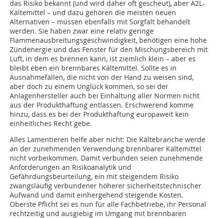
das Risiko bekannt (und wird daher oft gescheut), aber A2L-
Kältemittel – und dazu gehören die meisten neuen
Alternativen – müssen ebenfalls mit Sorgfalt behandelt
werden. Sie haben zwar eine relativ geringe
Flammenausbreitungsgeschwindigkeit, benötigen eine hohe
Zündenergie und das Fenster für den Mischungsbereich mit
Luft, in dem es brennen kann, ist ziemlich klein – aber es
bleibt eben ein brennbares Kältemittel. Sollte es in
Ausnahmefällen, die nicht von der Hand zu weisen sind,
aber doch zu einem Unglück kommen, so sei der
Anlagenhersteller auch bei Einhaltung aller Normen nicht
aus der Produkthaftung entlassen. Erschwerend komme
hinzu, dass es bei der Produkthaftung europaweit kein
einheitliches Recht gebe.
Alles Lamentieren helfe aber nicht: Die Kältebranche werde
an der zunehmenden Verwendung brennbarer Kältemittel
nicht vorbeikommen. Damit verbunden seien zunehmende
Anforderungen an Risikoanalytik und
Gefährdungsbeurteilung, ein mit steigendem Risiko
zwangsläufig verbundener höherer sicherheitstechnischer
Aufwand und damit einhergehend steigende Kosten.
Oberste Pflicht sei es nun für alle Fachbetriebe, ihr Personal
rechtzeitig und ausgiebig im Umgang mit brennbaren