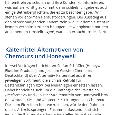
Kältemitteln zu schulen und ihre Kunden zu informieren,
was auf sie künftig zukommt, denn schließlich gebe es auch
einige Betreiberpflichten, die es zu beachten gebe. „Wir
stehen vor enormen Herausforderungen. Der Ausstieg aus
den ozonschädigenden Kältemitteln wie R12 damals steht in
keinem Verhältnis zu den heutigen Schwierigkeiten mit den
anstehenden Umstellungen“, war sein ernüchterndes Fazit.
Kältemittel-Alternativen von
Chemours und Honeywell
In zwei Vorträgen berichteten Stefan Schüßler (Honeywell
Fluorine Products) und Joachim Gerstel (Chemours
Deutschland) über Alternativ-Kältemittel aus ihrem
jeweiligen Sortiment, die sich als Retrofit für
Bestandsanlagen bzw. bei Neuanlagen einsetzen lassen.
Dabei handelt es sich um die umfangreiche Palette an
„Performax“- und „Solstice“-Kältemitteln von Honeywell bzw.
die „Opteon XP“- und „Opteon XL“-Lösungen von Chemours.
Diese im Einzelnen hier vorzustellen, würde den Rahmen
dieses Artikels sprengen. Zusammenfassend lässt sich
jedoch festhalten, dass beide Hersteller für nahezu alle