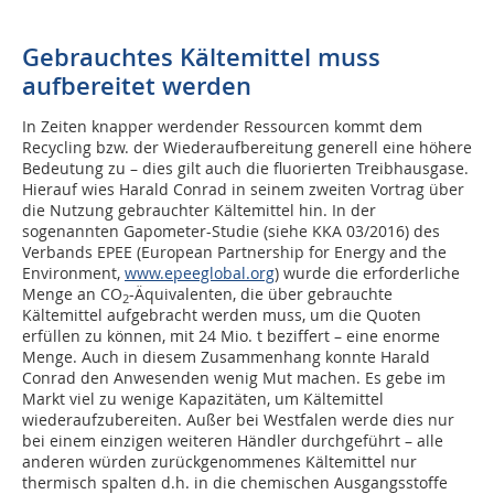
Gebrauchtes Kältemittel muss
aufbereitet werden
In Zeiten knapper werdender Ressourcen kommt dem
Recycling bzw. der Wiederaufbereitung generell eine höhere
Bedeutung zu – dies gilt auch die fluorierten Treibhausgase.
Hierauf wies Harald Conrad in seinem zweiten Vortrag über
die Nutzung gebrauchter Kältemittel hin. In der
sogenannten Gapometer-Studie (siehe KKA 03/2016) des
Verbands EPEE (European Partnership for Energy and the
Environment,
www.epeeglobal.org
) wurde die erforderliche
Menge an CO
-Äquivalenten, die über gebrauchte
2
Kältemittel aufgebracht werden muss, um die Quoten
erfüllen zu können, mit 24 Mio. t beziffert – eine enorme
Menge. Auch in diesem Zusammenhang konnte Harald
Conrad den Anwesenden wenig Mut machen. Es gebe im
Markt viel zu wenige Kapazitäten, um Kältemittel
wiederaufzubereiten. Außer bei Westfalen werde dies nur
bei einem einzigen weiteren Händler durchgeführt – alle
anderen würden zurückgenommenes Kältemittel nur
thermisch spalten d.h. in die chemischen Ausgangsstoffe