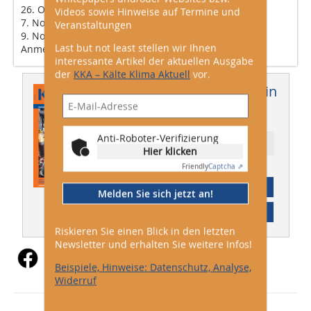
26. Oktober 2017 (Leonberg bei Stuttgart)
Videos sowie Hinweise auf Termine und
7. November 2017 (Springe bei Hannover)
Veranstaltungen
9. November 2017 (Hamburg)
Last but not least stellen wir Ihnen
Anmeldung:
innovision@westfalen.com
interessante Artikel der aktuellen Ausgabe
der
KKA – Kälte Klima Aktuell
vor.
Dieser Artikel erschien in
KKA 03/2017
Anti-Roboter-Verifizierung
Ressort: Branche
Hier klicken
Friendly
Captcha ⇗
Abonnement
Melden Sie sich jetzt an!
Inhaltsverzeichnis
Riskieren Sie einen Blick in den letzten
Newsletter und erhalten Sie weitere Infos!
Beispiele, Hinweise: Datenschutz, Analyse,
Widerruf