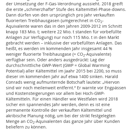
der Umsetzung der F-Gas-Verordnung aussieht. 2018 greift
die erste „schmerzhafte“ Stufe des Kältemittel-Phase-downs.
Dann dürfen von den ursprünglich pro Jahr verkauften
fluorierten Treibhausgasen (umgerechnet in CO
-
2
Äquivalente waren das in den Jahren 2009-2012 im Schnitt
knapp 183 Mio. t; weitere 22 Mio. t standen für vorbefüllte
Anlagen zur Verfügung) nur noch 115 Mio. t in den Markt
gebracht werden – inklusive der vorbefüllten Anlagen. Das
heißt, es werden im kommenden Jahr insgesamt 44 %
weniger fluorierte Treib­hausgase (= CO
-Äquivalente)
2
verfügbar sein. Oder anders ausgedrückt: Lag der
durchschnittliche GWP-Wert (GWP = Global Warming
Potential) aller Kältemittel im Jaahr 2015 bei 2200, so muss
dieser im kommenden Jahr auf etwa 1400 sinken. Harald
Conrads wenig aufmunternde Botschaft lautete: „Hiervon
sind wir noch meilenweit entfernt.“ Er warnte vor Engpässen
und Kostensteigerungen vor allem bei Hoch-GWP-
Kältemitteln. Für einen Händler wie Westfalen wird 2018
sicher ein spannendes Jahr werden, denn es ist eine
permanente Kontrolle der verkauften Kältemittel und
akribische Planung nötig, um bei der strikt festgelegten
Menge an CO
-Äquivalenten das ganze Jahr über Kunden
2
beliefern zu können.