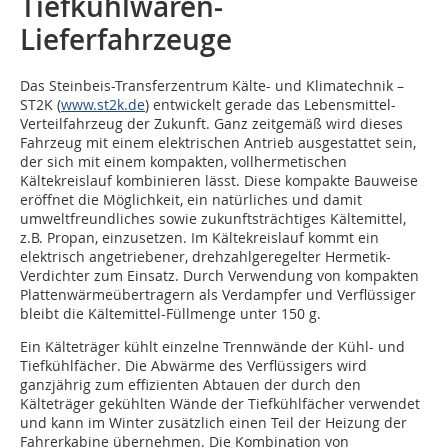
Tiefkühlwaren-
Lieferfahrzeuge
Das Steinbeis-Transferzentrum Kälte- und Klimatechnik –
ST2K (
www.st2k.de
) entwickelt gerade das Lebensmittel-
Verteilfahrzeug der Zukunft. Ganz zeitgemäß wird dieses
Fahrzeug mit einem elektrischen Antrieb ausgestattet sein,
der sich mit einem kompakten, vollhermetischen
Kältekreislauf kombinieren lässt. Diese kompakte Bauweise
eröffnet die Möglichkeit, ein natürliches und damit
umweltfreundliches sowie zukunftsträchtiges Kältemittel,
z.B. Propan, einzusetzen. Im Kältekreislauf kommt ein
elektrisch angetriebener, drehzahlgeregelter Hermetik-
Verdichter zum Einsatz. Durch Verwendung von kompakten
Plattenwärmeübertragern als Verdampfer und Verflüssiger
bleibt die Kältemittel-Füllmenge unter 150 g.
Ein Kälteträger kühlt einzelne Trennwände der Kühl- und
Tiefkühlfächer. Die Abwärme des Verflüssigers wird
ganzjährig zum effizienten Abtauen der durch den
Kälteträger gekühlten Wände der Tiefkühlfächer verwendet
und kann im Winter zusätzlich einen Teil der Heizung der
Fahrerkabine übernehmen. Die Kombination von