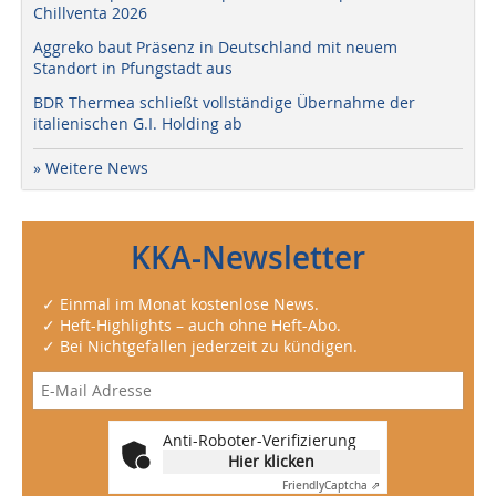
Chillventa 2026
Aggreko baut Präsenz in Deutschland mit neuem
Standort in Pfungstadt aus
BDR Thermea schließt vollständige Übernahme der
italienischen G.I. Holding ab
» Weitere News
KKA-Newsletter
✓ Einmal im Monat kostenlose News.
✓ Heft-Highlights – auch ohne Heft-Abo.
✓ Bei Nichtgefallen jederzeit zu kündigen.
Anti-Roboter-Verifizierung
Hier klicken
Friendly
Captcha ⇗