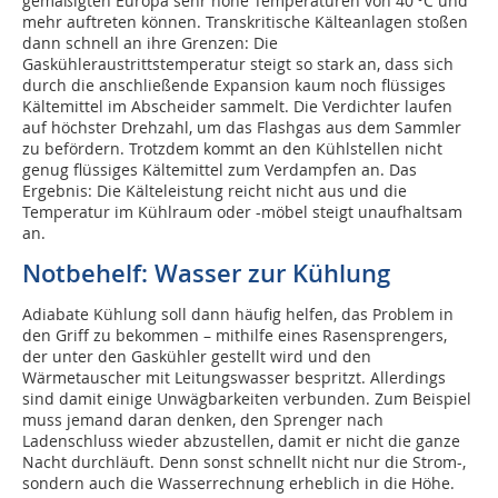
gemäßigten Europa sehr hohe Temperaturen von 40 °C und
mehr auftreten können. Transkritische Kälteanlagen stoßen
dann schnell an ihre Grenzen: Die
Gaskühleraustrittstemperatur steigt so stark an, dass sich
durch die anschließende Expansion kaum noch flüssiges
Kältemittel im Abscheider sammelt. Die Verdichter laufen
auf höchster Drehzahl, um das Flashgas aus dem Sammler
zu befördern. Trotzdem kommt an den Kühlstellen nicht
genug flüssiges Kältemittel zum Verdampfen an. Das
Ergebnis: Die Kälteleistung reicht nicht aus und die
Temperatur im Kühlraum oder -möbel steigt unaufhaltsam
an.
Notbehelf: Wasser zur Kühlung
Adiabate Kühlung soll dann häufig helfen, das Problem in
den Griff zu bekommen – mithilfe eines Rasensprengers,
der unter den Gaskühler gestellt wird und den
Wärmetauscher mit Leitungswasser bespritzt. Allerdings
sind damit einige Unwägbarkeiten verbunden. Zum Beispiel
muss jemand daran denken, den Sprenger nach
Ladenschluss wieder abzustellen, damit er nicht die ganze
Nacht durchläuft. Denn sonst schnellt nicht nur die Strom-,
sondern auch die Wasserrechnung erheblich in die Höhe.