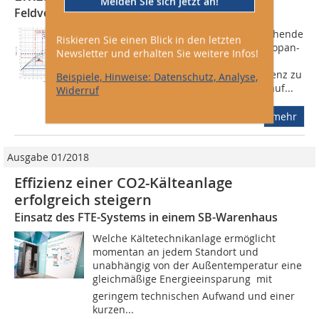
Melden Sie sich jetzt an!
Feldversuch der Hauser GmbH und der TU Graz
In dem Feldversuch wurde eine bestehende
Riskieren Sie einen Blick in den letzten
R744-Anlage mit einem modularen Propan-
Newsletter und erhalten Sie weitere Infos!
Unterkühler nachgerüstet, um die
Auswirkungen auf Leistung und Effizienz zu
Beispiele, Hinweise: Datenschutz, Analyse,
untersuchen. Ziel war es, die Effekte auf...
Widerruf
mehr
Ausgabe 01/2018
Effizienz einer CO2-Kälteanlage
erfolgreich steigern
Einsatz des FTE-Systems in einem SB-Warenhaus
Welche Kältetechnikanlage ermöglicht
momentan an jedem Standort und
unabhängig von der Außentemperatur eine
gleichmäßige Energieeinsparung  mit
geringem technischen Aufwand und einer
kurzen...