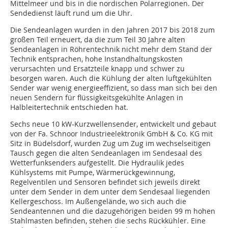
Mittelmeer und bis in die nordischen Polarregionen. Der
Sendedienst läuft rund um die Uhr.
Die Sendeanlagen wurden in den Jahren 2017 bis 2018 zum
großen Teil erneuert, da die zum Teil 30 Jahre alten
Sendeanlagen in Röhrentechnik nicht mehr dem Stand der
Technik entsprachen, hohe Instandhaltungskosten
verursachten und Ersatzteile knapp und schwer zu
besorgen waren. Auch die Kühlung der alten luftgekühlten
Sender war wenig energieeffizient, so dass man sich bei den
neuen Sendern für flüssigkeitsgekühlte Anlagen in
Halbleitertechnik entschieden hat.
Sechs neue 10 kW-Kurzwellensender, entwickelt und gebaut
von der Fa. Schnoor Industrieelektronik GmbH & Co. KG mit
Sitz in Büdelsdorf, wurden Zug um Zug im wechselseitigen
Tausch gegen die alten Sendeanlagen im Sendesaal des
Wetterfunksenders aufgestellt. Die Hydraulik jedes
Kühlsystems mit Pumpe, Wärmerückgewinnung,
Regelventilen und Sensoren befindet sich jeweils direkt
unter dem Sender in dem unter dem Sendesaal liegenden
Kellergeschoss. Im Außengelände, wo sich auch die
Sendeantennen und die dazugehörigen beiden 99 m hohen
Stahlmasten befinden, stehen die sechs Rückkühler. Eine