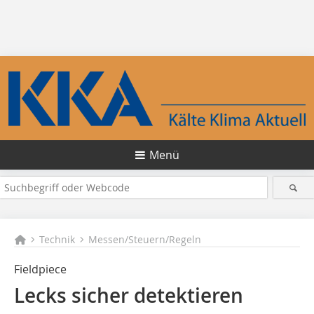
Menü
Technik
Messen/Steuern/Regeln
Fieldpiece
Lecks sicher detektieren