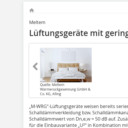
Meltem
Lüftungsgeräte mit gerin
Quelle: Meltem
Wärmerückgewinnung GmbH &
Co. KG, Alling
„M-WRG“-Lüftungsgeräte weisen bereits serie
Schalldämmverkleidung bzw. Schalldämmkanal
Schalldämmwert von Dn,e,w = 50 dB auf. Zusä
für die Einbauvariante „U²“ in Kombination m