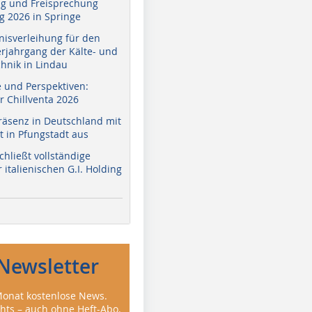
g und Freisprechung
 2026 in Springe
nisverleihung für den
erjahrgang der Kälte- und
hnik in Lindau
e und Perspektiven:
r Chillventa 2026
räsenz in Deutschland mit
 in Pfungstadt aus
hließt vollständige
italienischen G.I. Holding
Newsletter
onat kostenlose News.
ghts – auch ohne Heft-Abo.