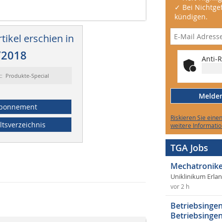
✓ Bei Nichtgef
kündigen.
tikel erschien in
/2018
Anti-R
t: Produkte-Special
Melden 
bonnement
Riskieren Sie eine
ltsverzeichnis
weitere Informatio
TGA Jobs
Mechatronike
Uniklinikum Erla
vor 2 h
Betriebsingen
Betriebsingen