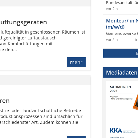
Bundesanstalt fü
vor 2 h
Monteur/-in 
tlüftungsgeräten
(m/w/d)
luftqualität in geschlossenen Räumen ist
Gemeindewerke 
d gereinigter Luftaustausch
vor 5 h
i
von Komfortlüftungen mit
e den...
mehr
Mediadaten
ren
trie- oder landwirtschaftliche Betriebe
roduktionsprozessen sind ursächlich für
erschiedenster Art. Zudem können sie