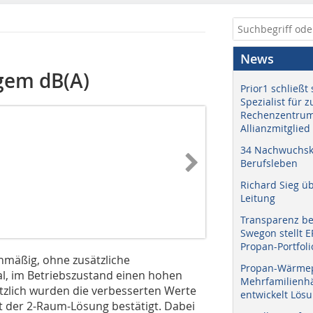
News
gem dB(A)
Prior1 schließt 
Spezialist für 
Rechenzentrum
Allianzmitglied
34 Nachwuchskr
Berufsleben
Richard Sieg ü
Leitung
Transparenz b
Swegon stellt 
Propan-Portfoli
nmäßig, ohne zusätzliche
Propan-Wärme
, im Betriebszustand einen hohen
Mehrfamilienhä
tzlich wurden die verbesserten Werte
entwickelt Lös
it der 2-Raum-Lösung bestätigt. Dabei