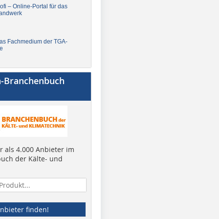
fi – Online-Portal für das
andwerk
Das Fachmedium der TGA-
e
a-Branchenbuch
 als 4.000 Anbieter im
uch der Kälte- und
nbieter finden!