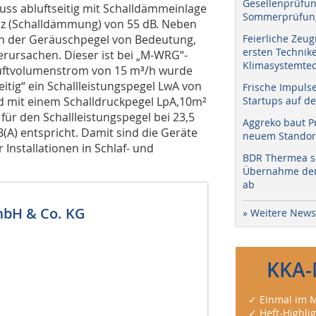
Gesellenprüfun
luss abluftseitig mit Schalldämmeinlage
Sommerprüfung
nz (Schalldämmung) von 55 dB. Neben
h der Geräuschpegel von Bedeutung,
Feierliche Zeug
ersten Technik
erursachen. Dieser ist bei „M-WRG“-
Klimasystemtec
 Luftvolumenstrom von 15 m³/h wurde
eitig“ ein Schallleistungspegel LwA von
Frische Impuls
end mit einem Schalldruckpegel LpA,10m²
Startups auf de
 für den Schallleistungspegel bei 23,5
Aggreko baut P
(A) entspricht. Damit sind die Geräte
neuem Standort
Installationen in Schlaf- und
BDR Thermea sc
Übernahme der 
ab
bH & Co. KG
» Weitere News
KKA-
✓ Einmal im M
✓ Heft-Highli