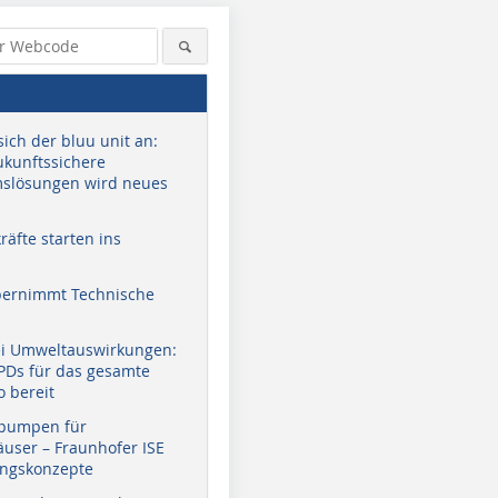
sich der bluu unit an:
zukunftssichere
slösungen wird neues
äfte starten ins
bernimmt Technische
ei Umweltauswirkungen:
EPDs für das gesamte
o bereit
pumpen für
user – Fraunhofer ISE
ungskonzepte