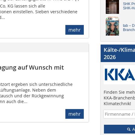
SHK Pro
o. KG lassen sich alle
SHK-H
tionen einstellen. Sieben verschiedene
...
tab – 
mehr
Branch
Kälte-/Klim
2026
agung auf Wunsch mit
tzort ergeben sich unterschiedliche
Lüftungsanlage. Neben dem
Finden Sie mehr
ustausch und der Rückgewinnung
KKA-Branchenb
nn auch die...
Klimatechnik!
mehr
A