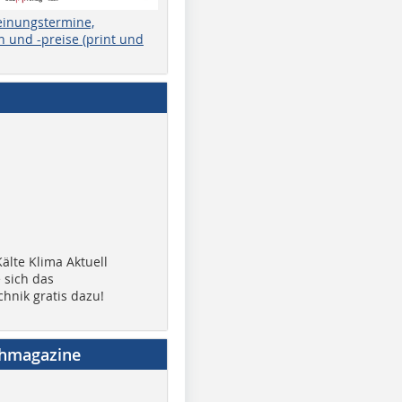
einungstermine,
 und -preise (print und
älte Klima Aktuell
 sich das
chnik gratis dazu!
chmagazine