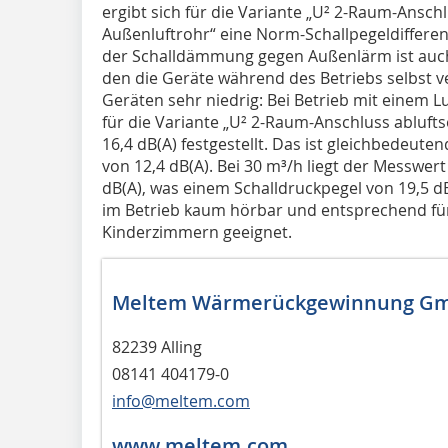
ergibt sich für die Variante „U² 2-Raum-Ansch
Außenluftrohr“ eine Norm-Schallpegeldiffere
der Schalldämmung gegen Außenlärm ist auc
den die Geräte während des Betriebs selbst v
Geräten sehr niedrig: Bei Betrieb mit einem
für die Variante „U² 2-Raum-Anschluss ablufts
16,4 dB(A) festgestellt. Das ist gleichbedeut
von 12,4 dB(A). Bei 30 m³/h liegt der Messwert
dB(A), was einem Schalldruckpegel von 19,5 dB
im Betrieb kaum hörbar und entsprechend für 
Kinderzimmern geeignet.
Meltem Wärmerückgewinnung Gm
82239 Alling
08141 404179-0
info@meltem.com
www.meltem.com