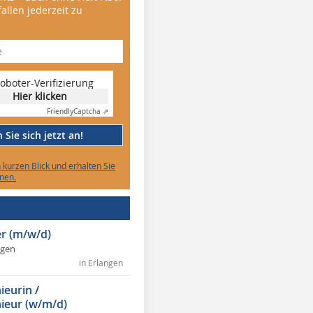
allen jederzeit zu
oboter-Verifizierung
Hier klicken
Friendly
Captcha ⇗
Sie sich jetzt an!
n kurzen Blick und erhalten Sie
nen.
r (m/w/d)
ngen
in Erlangen
ieurin /
ieur (w/m/d)