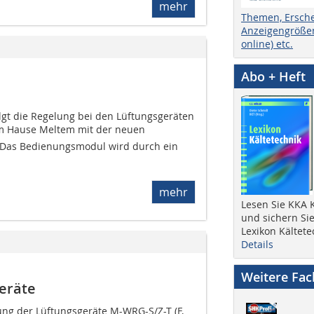
mehr
Themen, Ersch
Anzeigengrößen
online) etc.
Abo + Heft
lgt die Regelung bei den Lüftungsgeräten
m Hause Meltem mit der neuen
. Das Bedienungsmodul wird durch ein
mehr
Lesen Sie KKA K
und sichern Sie
Lexikon Kältete
Details
Weitere Fa
eräte
g der Lüftungsgeräte M-WRG-S/Z-T (F,