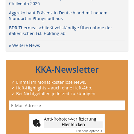
Chillventa 2026
Aggreko baut Präsenz in Deutschland mit neuem
Standort in Pfungstadt aus
BDR Thermea schließt vollständige Übernahme der
italienischen G.I. Holding ab
» Weitere News
KKA-Newsletter
✓ Einmal im Monat kostenlose News.
✓ Heft-Highlights – auch ohne Heft-Abo.
✓ Bei Nichtgefallen jederzeit zu kündigen.
Anti-Roboter-Verifizierung
Hier klicken
Friendly
Captcha ⇗