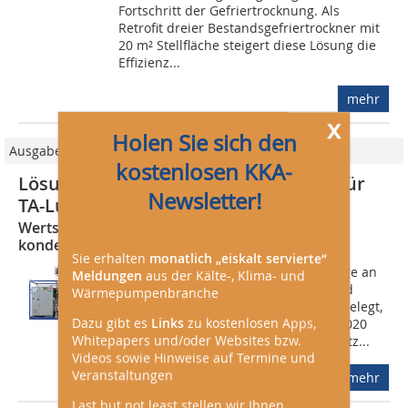
Fortschritt der Gefriertrocknung. Als
Retrofit dreier Bestandsgefriertrockner mit
20 m² Stellfläche steigert diese Lösung die
Effizienz...
mehr
x
Holen Sie sich den
Ausgabe Großkälte/2022
kostenlosen KKA-
Lösungsmittelverflüssigungsanlage für
Newsletter!
TA-Luft-konforme Abluft
Wertschöpfung durch Wiederverwenden
kondensierter Lösemittel
Sie erhalten
monatlich „eiskalt servierte“
In Deutschland ist die zulässige Menge an
Meldungen
aus der Kälte-, Klima- und
Schadstoffemissionen in Abgasen und
Wärmepumpenbranche
deren Grenzwerte in der TA-Luft festgelegt,
Dazu gibt es
Links
zu kostenlosen Apps,
die 2002 in Kraft trat. Im Dezember 2020
Whitepapers und/oder Websites bzw.
wurde erstmals das Gesetz zum Schutz...
Videos sowie Hinweise auf Termine und
Veranstaltungen
mehr
Last but not least stellen wir Ihnen