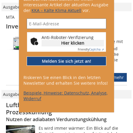
interessante Artikel der aktuellen Ausgabe
Ausgabe 04/2021
der
KKA – Kälte Klima Aktuell
vor.
MTA
Inverter-Kältemaschinen mit R513A
MTA Deutschland bietet die
Anti-Roboter-Verifizierung
Kältemaschinen der Phoenix-Baureihe mit
Hier klicken
frequenzgeregelten Kompressoren und
Friendly
Captcha ⇗
dem Low GWP-Kältemittel R513A an. Die
luftgekühlten Kälte­maschinen der Serie
Melden Sie sich jetzt an!
sind mit...
Riskieren Sie einen Blick in den letzten
mehr
Newsletter und erhalten Sie weitere Infos!
Beispiele, Hinweise: Datenschutz, Analyse,
Ausgabe 05/2023
Widerruf
Luftbefeuchtung zur Raum- und
Prozesskühlung
Nutzen der adiabaten Verdunstungskühlung
Es wird immer wärmer: Ein Blick auf die