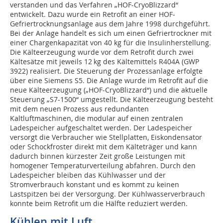
verstanden und das Verfahren „HOF-CryoBlizzard“
entwickelt. Dazu wurde ein Retrofit an einer HOF-
Gefriertrocknungsanlage aus dem Jahre 1998 durchgeführt.
Bei der Anlage handelt es sich um einen Gefriertrockner mit
einer Chargenkapazität von 40 kg für die Insulinherstellung.
Die Kälteerzeugung wurde vor dem Retrofit durch zwei
Kältesätze mit jeweils 12 kg des Kältemittels R404A (GWP
3922) realisiert. Die Steuerung der Prozessanlage erfolgte
über eine Siemens S5. Die Anlage wurde im Retrofit auf die
neue Kälteerzeugung („HOF-CryoBlizzard“) und die aktuelle
Steuerung „S7-1500“ umgestellt. Die Kälteerzeugung besteht
mit dem neuen Prozess aus redundanten
Kaltluftmaschinen, die modular auf einen zentralen
Ladespeicher aufgeschaltet werden. Der Ladespeicher
versorgt die Verbraucher wie Stellplatten, Eiskondensator
oder Schockfroster direkt mit dem Kälteträger und kann
dadurch binnen kürzester Zeit große Leistungen mit
homogener Temperaturverteilung abfahren. Durch den
Ladespeicher bleiben das Kühlwasser und der
Stromverbrauch konstant und es kommt zu keinen
Lastspitzen bei der Versorgung. Der Kühlwasserverbrauch
konnte beim Retrofit um die Hälfte reduziert werden.
Kühlen mit Luft