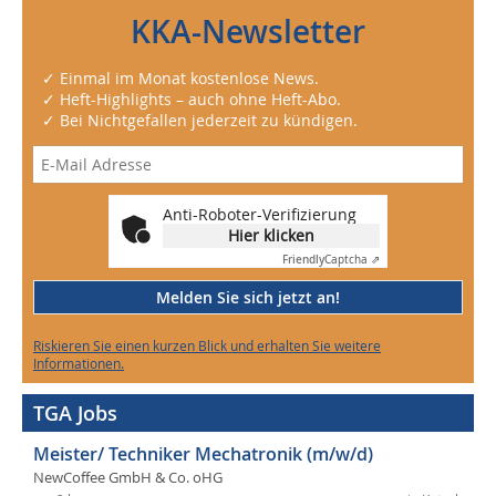
KKA-Newsletter
✓ Einmal im Monat kostenlose News.
✓ Heft-Highlights – auch ohne Heft-Abo.
✓ Bei Nichtgefallen jederzeit zu kündigen.
Anti-Roboter-Verifizierung
Hier klicken
Friendly
Captcha ⇗
Melden Sie sich jetzt an!
Riskieren Sie einen kurzen Blick und erhalten Sie weitere
Informationen.
TGA Jobs
Meister/ Techniker Mechatronik (m/w/d)
NewCoffee GmbH & Co. oHG