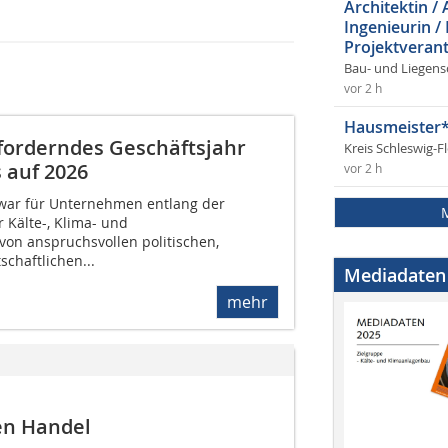
Architektin / 
Ingenieurin /
Projektverant
Bau- und Liegens
vor 2 h
Hausmeister*
sforderndes Geschäftsjahr
Kreis Schleswig-F
 auf 2026
vor 2 h
 war für Unternehmen entlang der
 Kälte-, Klima- und
 anspruchsvollen politischen,
schaftlichen...
Mediadaten
mehr
en Handel