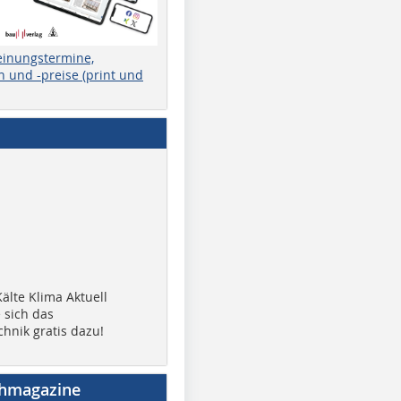
einungstermine,
 und -preise (print und
älte Klima Aktuell
 sich das
chnik gratis dazu!
chmagazine