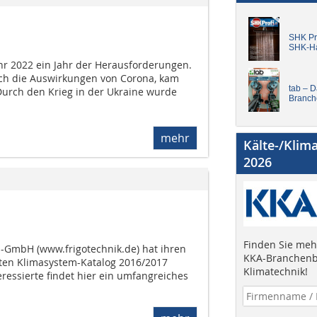
SHK Pro
SHK-H
hr 2022 ein Jahr der Herausforderungen.
ch die Auswirkungen von Corona, kam
tab – 
 Durch den Krieg in der Ukraine wurde
Branch
mehr
Kälte-/Klim
2026
Finden Sie mehr
s-GmbH (www.frigotechnik.de) hat ihren
KKA-Branchenb
erten Klimasystem-Katalog 2016/2017
Klimatechnik!
ressierte findet hier ein umfangreiches