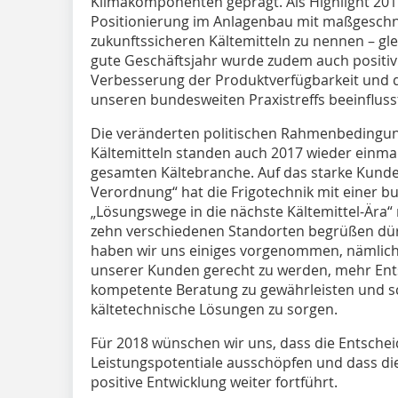
Klimakomponenten geprägt. Als Highlight 2017 
Positionierung im Anlagenbau mit maßgesch
zukunftssicheren Kältemitteln zu nennen – g
gute Geschäftsjahr wurde zudem auch positiv
Verbesserung der Produktverfügbarkeit und d
unseren bundesweiten Praxistreffs beeinfluss
Die veränderten politischen Rahmenbedingun
Kältemitteln standen auch 2017 wieder einmal
gesamten Kältebranche. Auf das starke Kund
Verordnung“ hat die Frigotechnik mit einer 
„Lösungswege in die nächste Kältemittel-Ära“
zehn verschiedenen Standorten begrüßen dürf
haben wir uns einiges vorgenommen, nämlich
unserer Kunden gerecht zu werden, mehr Ent
kompetente Beratung zu gewährleisten und sch
kältetechnische Lösungen zu sorgen.
Für 2018 wünschen wir uns, dass die Entschei
Leistungspotentiale ausschöpfen und dass die
positive Entwicklung weiter fortführt.