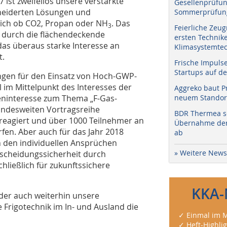
ist zweifellos unsere verstärkte
Gesellenprüfun
neiderten Lösungen und
Sommerprüfung
leich ob CO2, Propan oder NH
. Das
3
Feierliche Zeug
 durch die flächendeckende
ersten Technik
as überaus starke Interesse an
Klimasystemtec
t.
Frische Impuls
Startups auf de
gen für den Einsatz von Hoch-GWP-
 im Mittelpunkt des Interesses der
Aggreko baut P
eninteresse zum Thema „F-Gas-
neuem Standort
bundesweiten Vortragsreihe
BDR Thermea sc
 reagiert und über 1000 Teilnehmer an
Übernahme der 
en. Aber auch für das Jahr 2018
ab
 den individuellen Ansprüchen
» Weitere News
scheidungssicherheit durch
ließlich für zukunftssichere
KKA-
der auch weiterhin unsere
 Frigotechnik im In- und Ausland die
✓ Einmal im M
✓ Heft-Highli