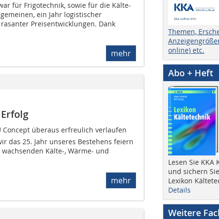
ar für Frigotechnik, sowie für die Kälte-
emeinen, ein Jahr logistischer
rasanter Preisentwicklungen. Dank
Themen, Ersch
Anzeigengrößen
online) etc.
mehr
Abo + Heft
 Erfolg
U Concept überaus erfreulich verlaufen 
wir das 25. Jahr unseres Bestehens feiern
r wachsenden Kälte-, Wärme- und
Lesen Sie KKA K
und sichern Sie
mehr
Lexikon Kältete
Details
Weitere Fa