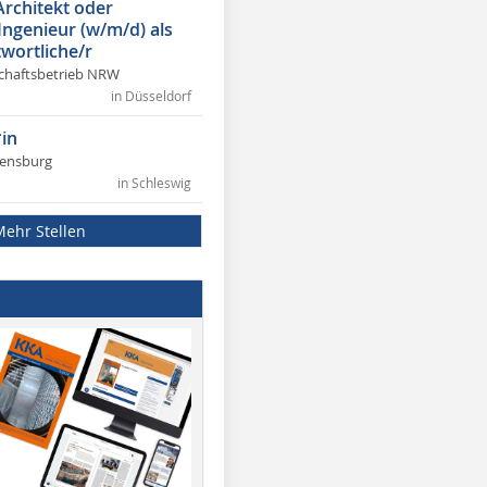
Architekt oder
 Ingenieur (w/m/d) als
wortliche/r
chaftsbetrieb NRW
in Düsseldorf
in
lensburg
in Schleswig
Mehr Stellen