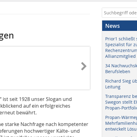
News
gen
Prior1 schließt 
Spezialist für 
Rechenzentrum
Allianzmitglied
34 Nachwuchskr
Berufsleben
Richard Sieg ü
Leitung
Transparenz b
g“ ist seit 1928 unser Slogan und
Swegon stellt 
kblickend auf ein erfolgreiches
Propan-Portfoli
 erneut bewährt.
Propan-Wärme
Mehrfamilienhä
ne starke Nachfrage nach kompetenter
entwickelt Lös
ieferungen hochwertiger Kälte- und