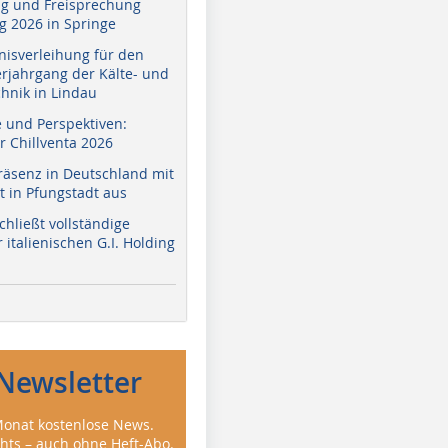
g und Freisprechung
 2026 in Springe
nisverleihung für den
erjahrgang der Kälte- und
hnik in Lindau
e und Perspektiven:
r Chillventa 2026
räsenz in Deutschland mit
 in Pfungstadt aus
hließt vollständige
italienischen G.I. Holding
Newsletter
onat kostenlose News.
ghts – auch ohne Heft-Abo.