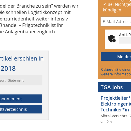
✓ Bei Nichtgef
el der Branche zu sein“ werden wir
kündigen.
ie schnellen Logistikkonzept mit
zufriedenheit weiter intensiv
handel – Frigotechnik ist Ihr
ie Anlagenbauer zugleich.
Anti-R
Melden 
tikel erschien in
/2018
Riskieren Sie eine
weitere Informatio
sort: Statement
TGA Jobs
Projektleiter*
bonnement
Elektroingeni
ltsverzeichnis
Techniker*in
Albtal-Verkehrs-
vor 2 h