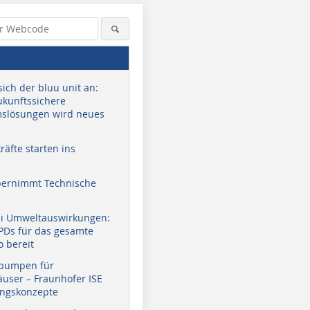
sich der bluu unit an:
zukunftssichere
slösungen wird neues
äfte starten ins
bernimmt Technische
ei Umweltauswirkungen:
EPDs für das gesamte
o bereit
pumpen für
user – Fraunhofer ISE
ungskonzepte