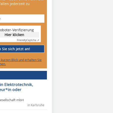
allen jederzeit zu
oboter-Verifizierung
Hier klicken
Friendly
Captcha ⇗
Sie sich jetzt an!
n kurzen Blick und erhalten Sie
nen.
in Elektrotechnik,
eur*in oder
Gesellschaft mbH
in Karlsruhe