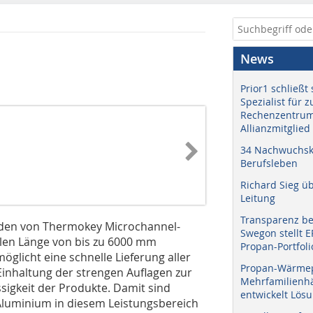
News
Prior1 schließt 
Spezialist für 
Rechenzentrum
Allianzmitglied
34 Nachwuchskr
Berufsleben
Richard Sieg ü
Leitung
Transparenz b
erden von Thermokey Microchannel-
Swegon stellt 
en Länge von bis zu 6000 mm
Propan-Portfoli
glicht eine schnelle Lieferung aller
Propan-Wärme
Einhaltung der strengen Auflagen zur
Mehrfamilienhä
sigkeit der Produkte. Damit sind
entwickelt Lös
Aluminium in diesem Leistungsbereich