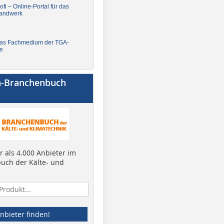
fi – Online-Portal für das
andwerk
Das Fachmedium der TGA-
e
a-Branchenbuch
 als 4.000 Anbieter im
uch der Kälte- und
nbieter finden!