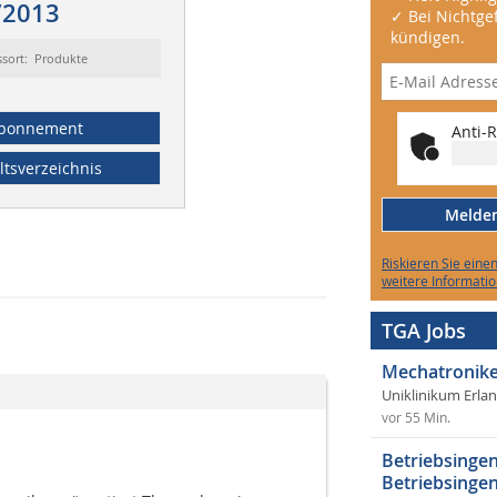
/2013
✓ Bei Nichtgef
kündigen.
ssort: Produkte
bonnement
Anti-R
ltsverzeichnis
Melden 
Riskieren Sie eine
weitere Informatio
TGA Jobs
Mechatronike
Uniklinikum Erla
vor 55 Min.
Betriebsingen
Betriebsingen