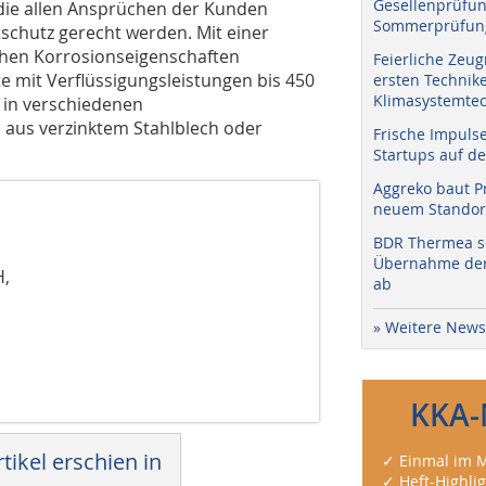
Gesellenprüfun
 die allen Ansprüchen der Kunden
Sommerprüfung
schutz gerecht werden. Mit einer
hen Korrosionseigenschaften
Feierliche Zeug
e mit Verflüssigungsleistungen bis 450
ersten Technik
Klimasystemtec
m in verschiedenen
 aus verzinktem Stahlblech oder
Frische Impuls
Startups auf de
Aggreko baut P
neuem Standort
BDR Thermea sc
Übernahme der 
H,
ab
» Weitere News
KKA-
tikel erschien in
✓ Einmal im M
✓ Heft-Highli