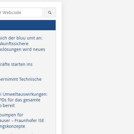
sich der bluu unit an:
zukunftssichere
slösungen wird neues
äfte starten ins
bernimmt Technische
ei Umweltauswirkungen:
EPDs für das gesamte
o bereit
pumpen für
user – Fraunhofer ISE
ungskonzepte