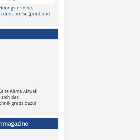
einungstermine,
 und -preise (print und
älte Klima Aktuell
 sich das
chnik gratis dazu!
chmagazine