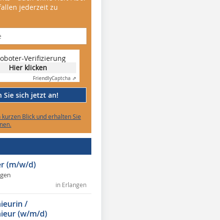
allen jederzeit zu
oboter-Verifizierung
Hier klicken
Friendly
Captcha ⇗
Sie sich jetzt an!
n kurzen Blick und erhalten Sie
nen.
r (m/w/d)
ngen
in Erlangen
ieurin /
ieur (w/m/d)