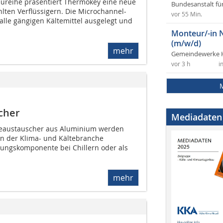
ureihe präsentiert Thermokey eine neue
Bundesanstalt fü
lten Verflüssigern. Die Microchannel-
vor 55 Min.
alle gängigen Kältemittel ausgelegt und
Monteur/-in 
(m/w/d)
mehr
Gemeindewerke 
vor 3 h
i
scher
Mediadaten
eaustauscher aus Aluminium werden
 in der Klima- und Kältebranche
igungskomponente bei Chillern oder als
mehr