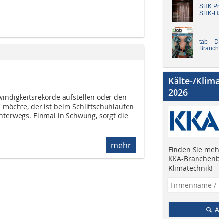
SHK Pro
SHK-H
tab – 
Branch
Kälte-/Klim
2026
indigkeitsrekorde aufstellen oder den
 möchte, der ist beim Schlittschuhlaufen
 unterwegs. Einmal in Schwung, sorgt die
mehr
Finden Sie mehr
KKA-Branchenb
Klimatechnik!
A