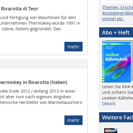
Themen, Ersch
Rivarotta di Teor
Anzeigengrößen
g und Fertigung von Maschinen für den
online) etc.
 Unternehmen ThermoKey wurde 1991 in
z Udine, Italien) gegründet. Das
Abo + Heft
mehr
hermokey in Rivarotta (Italien)
Lesen Sie KKA K
ckte Ende 2012 / Anfang 2013 in einer
und sichern Sie
e ist aber nun nach eigenen Angaben
Lexikon Kältete
lienische Hersteller von Wärmetauschern
Details
Weitere Fa
mehr