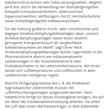
Kältetechnik erreichen sehr hohe Leistungszahlen. Möglich
wird dies durch die Verwendung von drehzahlgeregelten
Kompakt-Schraubenverdichtern, elektronischen
Expansionsventilen, Verflüssigern mit EC-Ventilatortechnik
sowie drehzahlgeregelten Kaltwasserpumpen.
Für die Kühlung größerer Frisch- oder Umluftströme sind
dagegen Direktverdampfungskälteanlagen ideal. „Unsere
Direktverdampfungsanlagen haben einen deutlich
geringeren Energieverbrauch als vergleichbare
Kaltwassersysteme am Markt“, sagt Oliver Heck.
Direktverdampfungskälteanlagen kühlen Lagerhallen in der
Pharmaindustrie ebenso wie vollautomatisierte
Lackieranlagen in der Automobilindustrie oder
Produktionshallen in der Lebensmittelindustrie. Mit ihnen
lassen sich Lufttemperaturen und Luftfeuchten in allen
Lastbereichen hochgenau regeln.
Manche Fertigungsprozesse wie z. B. die Produktion
hygroskopischer Lebensmittel müssen mit
Luftentfeuchtungsanlagen ausgerüstet werden. Heck
Kältetechnik fertigt für dieses Einsatzgebiet Anlagen, die auf
der Basis der Kondensationstrocknung arbeiten: Sie leiten
die Luft über einen Wärmeübertrager, in dem Kältemittel