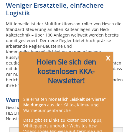
Weniger Ersatzteile, einfachere
Logistik
Mittlerweile ist der Multifunktionscontroller von Hesch die
Standard-Steuerung an allen Kälteanlagen von Heck
Kältetechnik – über 100 Anlagen weltweit werden bereits
damit gesteuert. Der neue Regler bietet hoch präzise
arbeitende Regler-Bausteine und
Kommunikationsmöglichkeiten zu den gängigen
x
Bussystemen. Anwender profitieren auch von einem
Holen Sie sich den
deutlich vereinfachten Bauteil-Management. „Wir konnten
mit dem ‚MFC‘ unsere Teilevielfalt stark reduzieren so dass
kostenlosen KKA-
wir nur wenige Komponenten bevorraten brauchen“,
Newsletter!
berichtet Oliver Heck. „Deshalb bekommen unsere Kunden
ihre Ersatzteile jetzt noch schneller als bisher.“
Sie erhalten
monatlich „eiskalt servierte“
Werner Brandis,
Meldungen
aus der Kälte-, Klima- und
Geschäftsführung,
Wärmepumpenbranche
HESCH Industrie-Elektronik GmbH,
Neustadt
Dazu gibt es
Links
zu kostenlosen Apps,
Whitepapers und/oder Websites bzw.
Videos sowie Hinweise auf Termine und