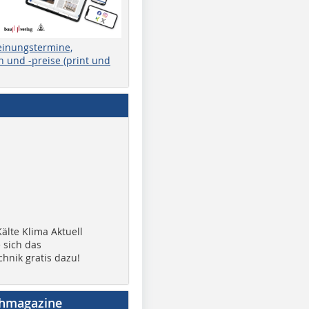
einungstermine,
 und -preise (print und
älte Klima Aktuell
 sich das
chnik gratis dazu!
chmagazine