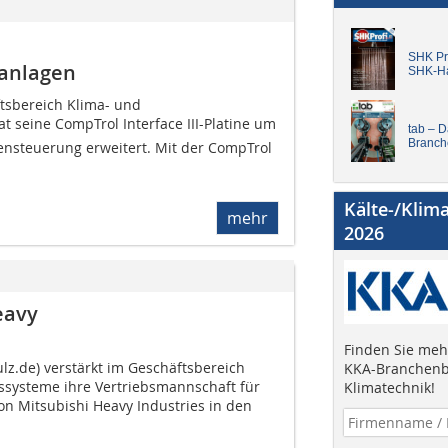
SHK Pro
anlagen
SHK-H
tsbereich Klima- und
 seine CompTrol Interface III-Platine um
tab – 
Branch
ensteuerung erweitert. Mit der CompTrol
Kälte-/Klim
mehr
2026
eavy
Finden Sie mehr
lz.de) verstärkt im Geschäftsbereich
KKA-Branchenb
systeme ihre Vertriebsmannschaft für
Klimatechnik!
n Mitsubishi Heavy Industries in den