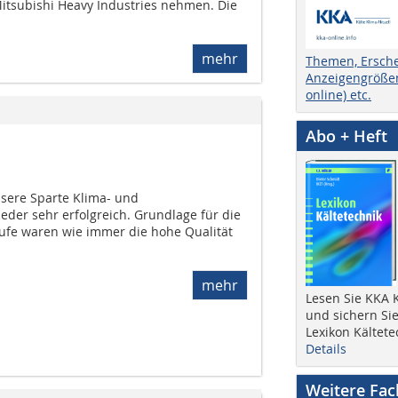
tsubishi Heavy Industries nehmen. Die
mehr
Themen, Ersch
Anzeigengrößen
online) etc.
Abo + Heft
nsere Sparte Klima- und
der sehr erfolgreich. Grundlage für die
äufe waren wie immer die hohe Qualität
mehr
Lesen Sie KKA K
und sichern Sie
Lexikon Kältete
Details
Weitere Fa