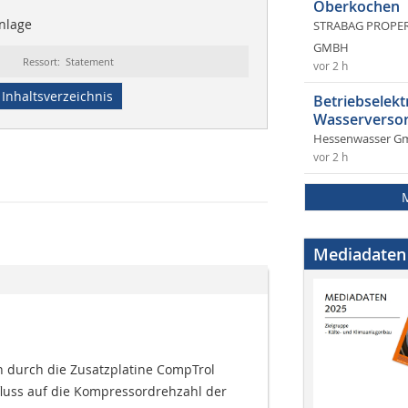
Oberkochen
anlage
STRABAG PROPERT
GMBH
Ressort: Statement
vor 2 h
Inhaltsverzeichnis
Betriebselekt
Wasserversor
Hessenwasser G
vor 2 h
Mediadaten
n durch die Zusatzplatine CompTrol
influss auf die Kompressordrehzahl der