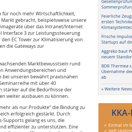
Gesellenprüfun
Sommerprüfung
für noch mehr Wirtschaftlichkeit,
Feierliche Zeug
n Markt gebracht, beispielsweise unsere
ersten Technik
imageräte über das Intranet/Internet
Klimasystemtec
 Interface 3 zur Leistungssteuerung
Frische Impuls
 den EC Tower zur Klimatisierung von
Startups auf de
en die Gateways zur
Aggreko baut P
neuem Standort
 wachsenden Marktbewusstsein rund
BDR Thermea sc
ften Anwendungsbereichen und
Übernahme der 
ch bei unseren bewährt praxisnahen
ab
 Seminarreihe mit über 40
» Weitere News
 stärker auf die Bedürfnisse der
sen weiter ausbauen zu können.
ehr als nur Produkte“ die Bindung zu
KKA-
eich erfolgreich gestärkt. Durch
-Supports gelang es uns, die
✓ Einmal im M
nd effizienter zu unterstützen. Eine
✓ Heft-Highli