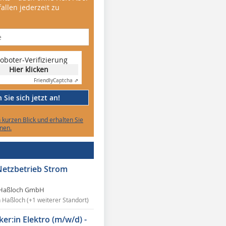
allen jederzeit zu
oboter-Verifizierung
Hier klicken
Friendly
Captcha ⇗
Sie sich jetzt an!
n kurzen Blick und erhalten Sie
nen.
Netzbetrieb Strom
Haßloch GmbH
n Haßloch (+1 weiterer Standort)
ker:in Elektro (m/w/d) -