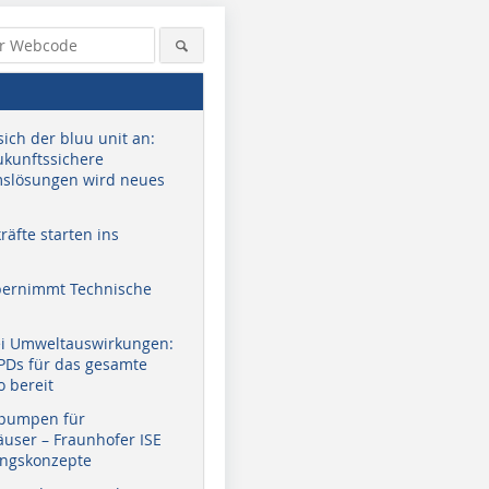
sich der bluu unit an:
zukunftssichere
slösungen wird neues
äfte starten ins
bernimmt Technische
ei Umweltauswirkungen:
EPDs für das gesamte
o bereit
pumpen für
user – Fraunhofer ISE
ungskonzepte