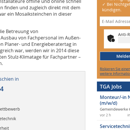
stallateure offline und online schnell
✓ Bei Nichtgef
en finden und zugleich direkt mit dem
kündigen.
ar ein Mosaiksteinchen in dieser
die Betreuung von
Anti-R
 Ausbau von Fachpersonal im Außen-
n Planer- und Energieberatertag in
greich war, werden wir in 2014 diese
Melden 
ten Stulz-Klimatage für Fachpartner –
n.
Riskieren Sie eine
weitere Informatio
schien in
TGA Jobs
14
Monteur/-in 
(m/w/d)
ettbewerb
Gemeindewerke 
vor 2 h
i
etechnik
Servicetechni
rheit