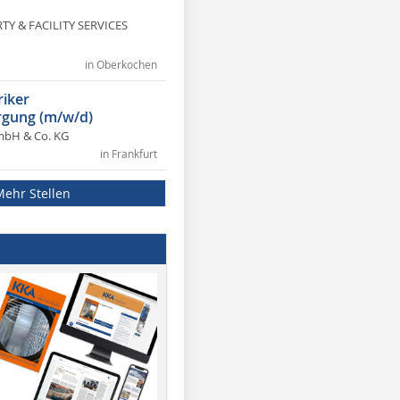
Y & FACILITY SERVICES
in Oberkochen
riker
gung (m/w/d)
mbH & Co. KG
in Frankfurt
Mehr Stellen