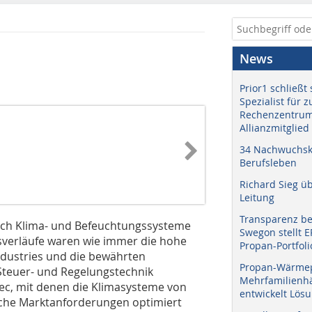
News
Prior1 schließt 
Spezialist für 
Rechenzentrum
Allianzmitglied
34 Nachwuchskr
Berufsleben
Richard Sieg ü
Leitung
Transparenz b
eich Klima- und Befeuchtungssysteme
Swegon stellt 
tsverläufe waren wie immer die hohe
Propan-Portfoli
ndustries und die bewährten
Propan-Wärme
Steuer- und Regelungstechnik
Mehrfamilienhä
ec, mit denen die Klimasysteme von
entwickelt Lös
tsche Marktanforderungen optimiert