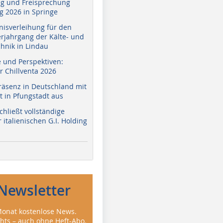
g und Freisprechung
 2026 in Springe
nisverleihung für den
erjahrgang der Kälte- und
hnik in Lindau
e und Perspektiven:
r Chillventa 2026
räsenz in Deutschland mit
 in Pfungstadt aus
hließt vollständige
italienischen G.I. Holding
Newsletter
onat kostenlose News.
ghts – auch ohne Heft-Abo.