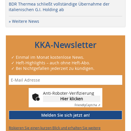
BDR Thermea schließt vollständige Übernahme der
italienischen G.I. Holding ab
» Weitere News
KKA-Newsletter
✓ Einmal im Monat kostenlose News.
✓ Heft-Highlights – auch ohne Heft-Abo.
✓ Bei Nichtgefallen jederzeit zu kündigen.
Anti-Roboter-Verifizierung
Hier klicken
Friendly
Captcha ⇗
Melden Sie sich jetzt an!
Riskieren Sie einen kurzen Blick und erhalten Sie weitere