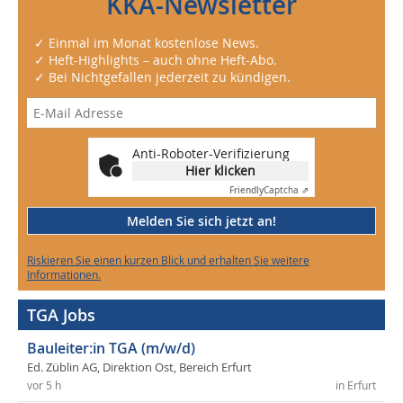
KKA-Newsletter
✓ Einmal im Monat kostenlose News.
✓ Heft-Highlights – auch ohne Heft-Abo.
✓ Bei Nichtgefallen jederzeit zu kündigen.
Anti-Roboter-Verifizierung
Hier klicken
Friendly
Captcha ⇗
Melden Sie sich jetzt an!
Riskieren Sie einen kurzen Blick und erhalten Sie weitere
Informationen.
TGA Jobs
Bauleiter:in TGA (m/w/d)
Ed. Züblin AG, Direktion Ost, Bereich Erfurt
vor 5 h
in Erfurt