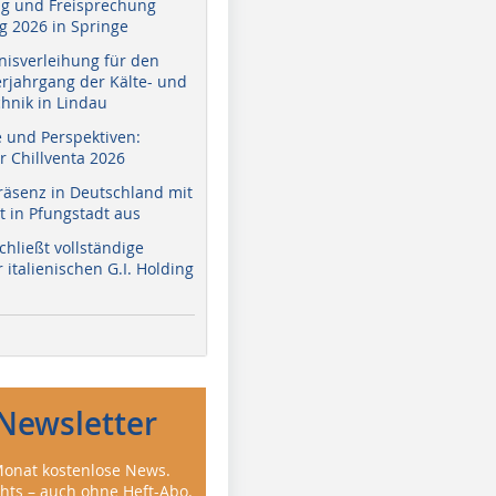
g und Freisprechung
 2026 in Springe
nisverleihung für den
erjahrgang der Kälte- und
hnik in Lindau
e und Perspektiven:
r Chillventa 2026
räsenz in Deutschland mit
 in Pfungstadt aus
hließt vollständige
italienischen G.I. Holding
Newsletter
onat kostenlose News.
ghts – auch ohne Heft-Abo.