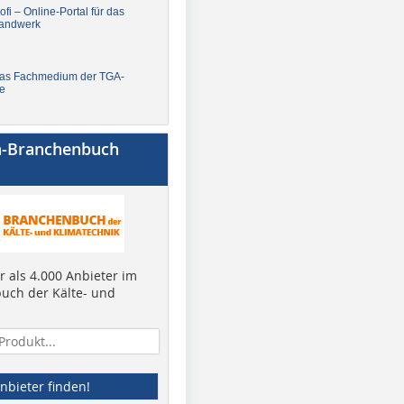
fi – Online-Portal für das
andwerk
Das Fachmedium der TGA-
e
a-Branchenbuch
 als 4.000 Anbieter im
uch der Kälte- und
nbieter finden!