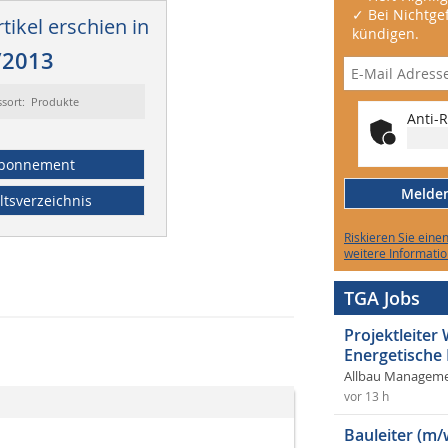
✓ Bei Nichtgef
tikel erschien in
kündigen.
/2013
ssort: Produkte
Anti-R
bonnement
Melden 
ltsverzeichnis
Riskieren Sie eine
weitere Informatio
TGA Jobs
Projektleite
Energetische
Allbau Manageme
vor 13 h
Bauleiter (m/