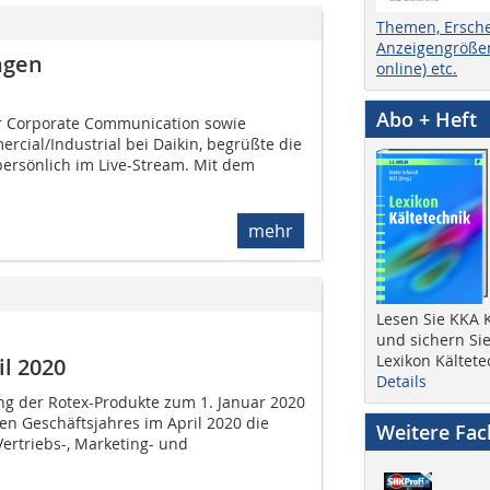
Themen, Ersch
Anzeigengrößen
ngen
online) etc.
Abo + Heft
er Corporate Communication sowie
cial/Industrial bei Daikin, begrüßte die
ersönlich im Live-Stream. Mit dem
mehr
Lesen Sie KKA K
und sichern Sie
Lexikon Kältete
il 2020
Details
g der Rotex-Produkte zum 1. Januar 2020
en Geschäftsjahres im April 2020 die
Weitere Fa
rtriebs-, Marketing- und