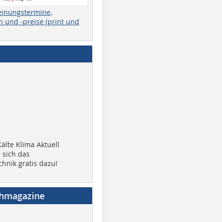
einungstermine,
 und -preise (print und
älte Klima Aktuell
 sich das
chnik gratis dazu!
chmagazine