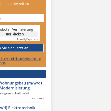
allen jederzeit zu
oboter-Verifizierung
Hier klicken
Friendly
Captcha ⇗
Sie sich jetzt an!
n kurzen Blick und erhalten Sie
nen.
r Wohnungsbau (m/w/d)
 Modernisierung
ntgesellschaft mbH
in Essen
w/d) Elektrotechnik