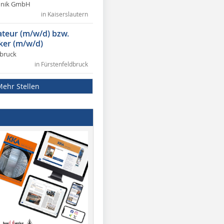
chnik GmbH
in Kaiserslautern
lateur (m/w/d) bzw.
ker (m/w/d)
dbruck
in Fürstenfeldbruck
Mehr Stellen