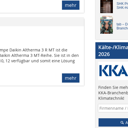
SHK Pro
mehr
SHK-H
tab – 
Branch
Kälte-/Klim
pe Daikin Al­therma 3 R MT ist die
2026
aikin Altherma 3 MT-Reihe. Sie ist in den
10, 12 verfügbar und somit eine Lösung
mehr
Finden Sie mehr
KKA-Branchenb
Klimatechnik!
A