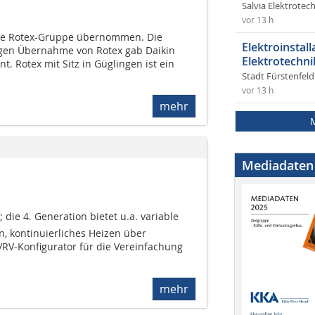
Salvia Elektrote
vor 13 h
die Rotex-Gruppe übernommen. Die
Elektroinstal
gen Übernahme von Rotex gab Dai­kin
Elektrotechni
. Rotex mit Sitz in Güglingen ist ein
Stadt Fürstenfel
vor 13 h
mehr
Mediadaten
; die 4. Generation bietet u.a. variable
, kontinuierliches Heizen über
-Konfigurator für die Vereinfachung
mehr