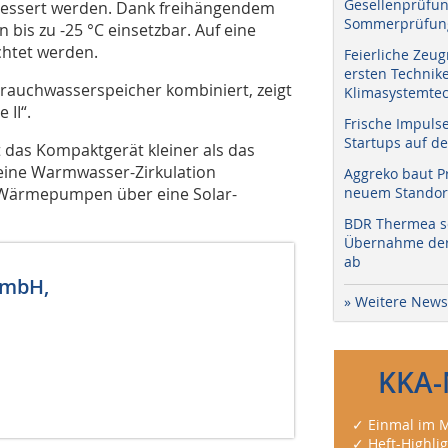
Gesellenprüfun
rbessert werden. Dank freihängendem
Sommerprüfung
bis zu -25 °C einsetzbar. Auf eine
chtet werden.
Feierliche Zeug
ersten Technik
rauchwasserspeicher kombiniert, zeigt
Klimasystemtec
 II“.
Frische Impuls
Startups auf de
t das Kompaktgerät kleiner als das
, eine Warmwasser-Zirkulation
Aggreko baut P
e Wärmepumpen über eine Solar-
neuem Standort
BDR Thermea sc
Übernahme der 
ab
GmbH,
» Weitere News
KKA-
✓ Einmal im M
✓ Heft-Highli