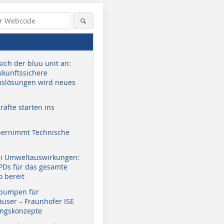
sich der bluu unit an:
zukunftssichere
slösungen wird neues
äfte starten ins
bernimmt Technische
ei Umweltauswirkungen:
EPDs für das gesamte
o bereit
pumpen für
user – Fraunhofer ISE
ungskonzepte