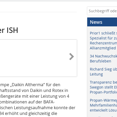
News
r ISH
Prior1 schließt 
Spezialist für 
Rechenzentrum
Allianzmitglied
34 Nachwuchskr
Berufsleben
Richard Sieg ü
Leitung
Transparenz b
pe „Dai­kin Altherma“ für den
Swegon stellt 
aftsstand von Daikin und Rotex in
Propan-Portfoli
ußengeräte mit einer Leistung von 4
Propan-Wärme
kombinationen auf der BAFA-
Mehrfamilienhä
­trischen Leistungsaufnahme konnte der
entwickelt Lös
 erhöht und gleichzeitig die