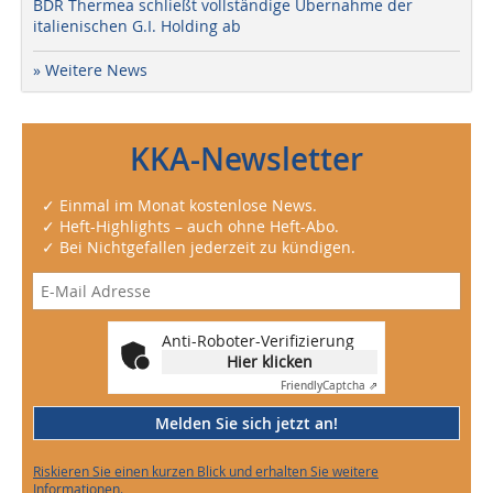
BDR Thermea schließt vollständige Übernahme der
italienischen G.I. Holding ab
» Weitere News
KKA-Newsletter
✓ Einmal im Monat kostenlose News.
✓ Heft-Highlights – auch ohne Heft-Abo.
✓ Bei Nichtgefallen jederzeit zu kündigen.
Anti-Roboter-Verifizierung
Hier klicken
Friendly
Captcha ⇗
Melden Sie sich jetzt an!
Riskieren Sie einen kurzen Blick und erhalten Sie weitere
Informationen.