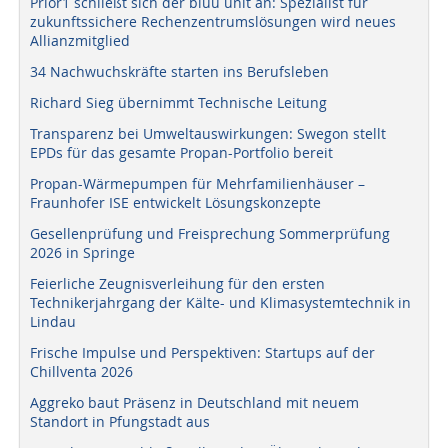
Prior1 schließt sich der bluu unit an: Spezialist für
zukunftssichere Rechenzentrumslösungen wird neues
Allianzmitglied
34 Nachwuchskräfte starten ins Berufsleben
Richard Sieg übernimmt Technische Leitung
Transparenz bei Umweltauswirkungen: Swegon stellt
EPDs für das gesamte Propan-Portfolio bereit
Propan-Wärmepumpen für Mehrfamilienhäuser –
Fraunhofer ISE entwickelt Lösungskonzepte
Gesellenprüfung und Freisprechung Sommerprüfung
2026 in Springe
Feierliche Zeugnisverleihung für den ersten
Technikerjahrgang der Kälte- und Klimasystemtechnik in
Lindau
Frische Impulse und Perspektiven: Startups auf der
Chillventa 2026
Aggreko baut Präsenz in Deutschland mit neuem
Standort in Pfungstadt aus