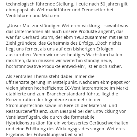
technologisch führende Stellung. Heute nach 50 Jahren gilt
ebm-papst als Weltmarktführer und Trendsetter bei
Ventilatoren und Motoren.
„Unser Mut zur ständigen Weiterentwicklung – sowohl was
das Unternehmen als auch unsere Produkte angeht“, das
war für Gerhard Sturm, der ebm 1963 zusammen mit Heinz
Ziehl gründete, das Geheimnis des Erfolgs. „Doch nichts
liegt uns ferner, als uns auf den bisherigen Erfolgen
auszuruhen. Wenn wir unser heutiges Wachstum halten
möchten, dann müssen wir weiterhin ständig neue,
höchstinnovative Produkte entwickeln“, ist er sich sicher.
Als zentrales Thema steht dabei immer die
Effizienzsteigerung im Mittelpunkt. Nachdem ebm-papst vor
vielen Jahren hocheffiziente EC-Ventilatorantriebe im Markt
etablierte und zum Branchenstandard führte, liegt die
Konzentration der Ingenieure nunmehr in der
Strömungstechnik sowie im Bereich der Material- und
Ressourceneffizienz. Zum Beispiel bei der Entwicklung von
Ventilatorflügeln, die durch die formstabile
Hybridkonstruktion für ein verbessertes Geräuschverhalten
und eine Erhöhung des Wirkungsgrades sorgen. Weiteres
Ergebnis der Entwicklungsarbeit sind