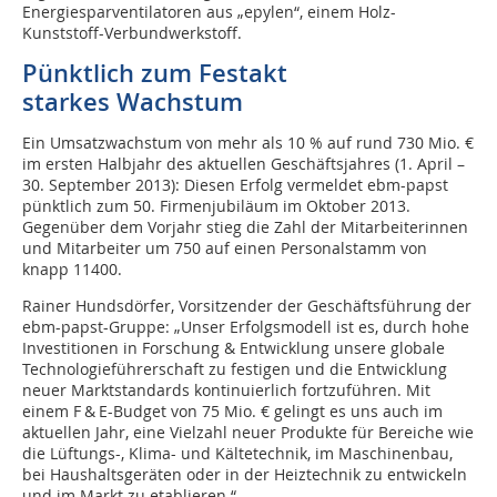
Energiesparventilatoren aus „epylen“, einem Holz-
Kunststoff-Verbundwerkstoff.
Pünktlich zum Festakt
starkes Wachstum
Ein Umsatzwachstum von mehr als 10 % auf rund 730 Mio. €
im ersten Halbjahr des aktuellen Geschäftsjahres (1. April –
30. September 2013): Diesen Erfolg vermeldet ebm-papst
pünktlich zum 50. Firmenjubiläum im Oktober 2013.
Gegenüber dem Vorjahr stieg die Zahl der Mitarbeiterinnen
und Mitarbeiter um 750 auf einen Personalstamm von
knapp 11400.
Rainer Hundsdörfer, Vorsitzender der Geschäftsführung der
ebm-papst-Gruppe: „Unser Erfolgsmodell ist es, durch hohe
Investitionen in Forschung & Entwicklung unsere globale
Technologieführerschaft zu festigen und die Entwicklung
neuer Marktstandards kontinuierlich fortzuführen. Mit
einem F & E-Budget von 75 Mio. € gelingt es uns auch im
aktuellen Jahr, eine Vielzahl neuer Produkte für Bereiche wie
die Lüftungs-, Klima- und Kältetechnik, im Maschinenbau,
bei Haushaltsgeräten oder in der Heiztechnik zu entwickeln
und im Markt zu etablieren.“