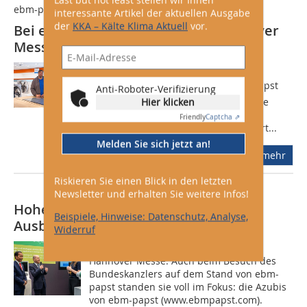
ebm-papst
interessante Artikel der aktuellen Ausgabe
der
KKA – Kälte Klima Aktuell
vor.
Bei ebm-papst hatten auf der Hannover
Messe 2023 die Azubis das Sagen
Sie nennen sich Zukunftshelden oder
Future Heroes. Die Azubis bei ebm-papst
Anti-Roboter-Verifizierung
Hier klicken
(www.ebmpapst.com) wollen Vorurteile
gegenüber einer Berufsausbildung
Friendly
Captcha ⇗
abbauen und deren hohen Stellenwert...
Melden Sie sich jetzt an!
mehr
Riskieren Sie einen Blick in den letzten
Newsletter und erhalten Sie weitere Infos!
Hohe Aufmerksamkeit für
Beispiele, Hinweise: Datenschutz, Analyse,
Ausbildungsprojekt
Widerruf
Hoher Besuch bei ebm-papst auf der
Hannover Messe: Auch beim Besuch des
Bundeskanzlers auf dem Stand von ebm-
papst standen sie voll im Fokus: die Azubis
von ebm-papst (www.ebmpapst.com).