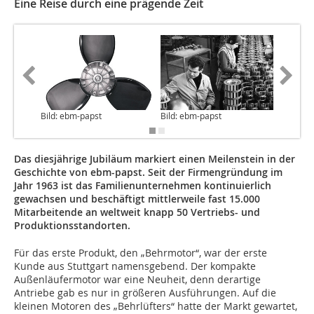
Eine Reise durch eine prägende Zeit
Bild: ebm-papst
Bild: ebm-papst
Bild: eb
Das diesjährige Jubiläum markiert einen Meilenstein in der
Geschichte von ebm-papst. Seit der Firmengründung im
Jahr 1963 ist das Familienunternehmen kontinuierlich
gewachsen und beschäftigt mittlerweile fast 15.000
Mitarbeitende an weltweit knapp 50 Vertriebs- und
Produktions­standorten.
Für das erste Produkt, den „Behrmotor“, war der erste
Kunde aus Stuttgart namensgebend. Der kompakte
Außenläufermotor war eine Neuheit, denn derartige
Antriebe gab es nur in größeren Ausführungen. Auf die
kleinen Motoren des „Behrlüfters“ hatte der Markt gewartet,