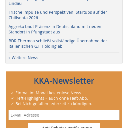
Lindau
Frische Impulse und Perspektiven: Startups auf der
Chillventa 2026
Aggreko baut Präsenz in Deutschland mit neuem
Standort in Pfungstadt aus
BDR Thermea schließt vollständige Übernahme der
italienischen G.I. Holding ab
» Weitere News
KKA-Newsletter
✓ Einmal im Monat kostenlose News.
✓ Heft-Highlights – auch ohne Heft-Abo.
✓ Bei Nichtgefallen jederzeit zu kündigen.
Anti-Roboter-Verifizierung