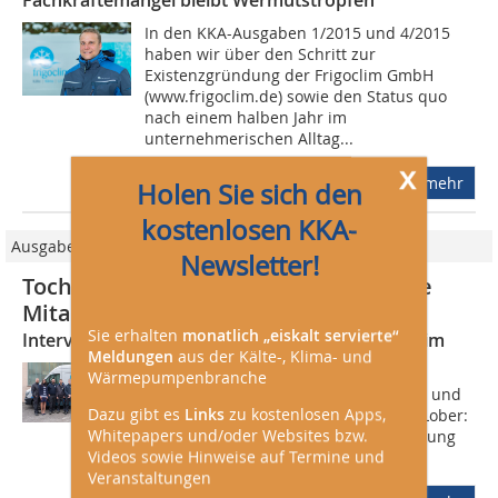
Fachkräftemangel bleibt Wermutstropfen
In den KKA-Ausgaben 1/2015 und 4/2015
haben wir über den Schritt zur
Existenzgründung der Frigoclim GmbH
(www.frigoclim.de) sowie den Status quo
nach einem halben Jahr im
unternehmerischen Alltag...
x
mehr
Holen Sie sich den
kostenlosen KKA-
Ausgabe 06/2018
Newsletter!
Tochterunternehmen und wachsende
Mitarbeiterzahl
Sie erhalten
monatlich „eiskalt servierte“
Interview mit der Geschäftsführung von Frigoclim
Meldungen
aus der Kälte-, Klima- und
KKA: Herr Lober, was war damals die
Wärmepumpenbranche
Initialzündung für die Selbständigkeit und
Dazu gibt es
Links
zu kostenlosen Apps,
die Gründung eines Unternehmens? Lober:
Whitepapers und/oder Websites bzw.
Es ist der Traum der Selbstverwirklichung
Videos sowie Hinweise auf Termine und
und die Möglichkeit mit meinem...
Veranstaltungen