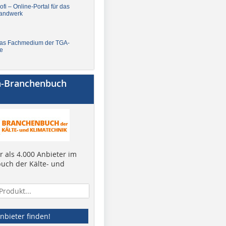
fi – Online-Portal für das
andwerk
Das Fachmedium der TGA-
e
a-Branchenbuch
 als 4.000 Anbieter im
uch der Kälte- und
nbieter finden!