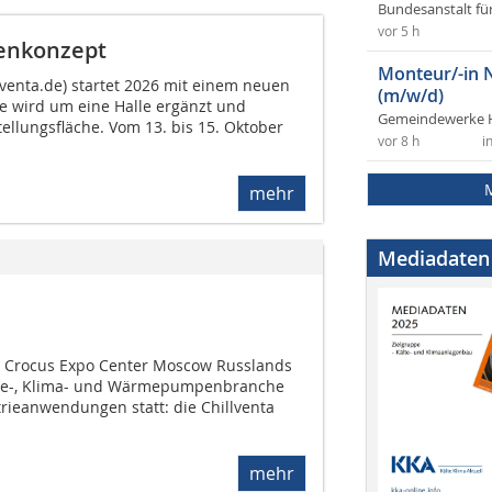
Bundesanstalt fü
vor 5 h
lenkonzept
Monteur/-in 
lventa.de) startet 2026 mit einem neuen
(m/w/d)
e wird um eine Halle ergänzt und
Gemeindewerke 
tellungsfläche. Vom 13. bis 15. Oktober
vor 8 h
i
mehr
Mediadaten
m Crocus Expo Center Moscow Russlands
älte-, Klima- und Wärmepumpenbranche
rieanwendungen statt: die Chillventa
mehr