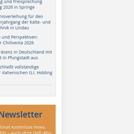
g und Freisprechung
 2026 in Springe
nisverleihung für den
erjahrgang der Kälte- und
hnik in Lindau
e und Perspektiven:
r Chillventa 2026
räsenz in Deutschland mit
 in Pfungstadt aus
hließt vollständige
italienischen G.I. Holding
Newsletter
onat kostenlose News.
ghts – auch ohne Heft-Abo.