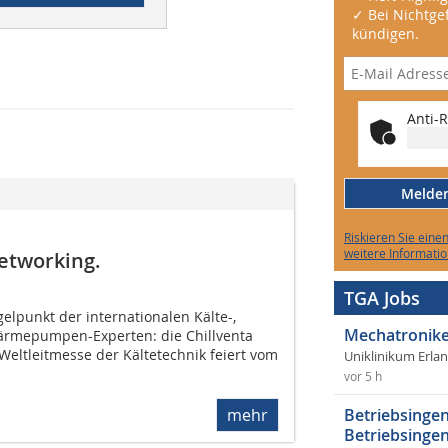
✓ Bei Nichtgef
kündigen.
Anti-R
Melden 
Riskieren Sie eine
weitere Informatio
Networking.
TGA Jobs
gelpunkt der internationalen Kälte-,
Mechatronike
ärmepumpen-Experten: die Chillventa
 Weltleitmesse der Kältetechnik feiert vom
Uniklinikum Erla
vor 5 h
Betriebsingen
mehr
Betriebsingen