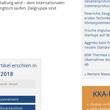
Gesellenprüfun
taltung wird – dem internationalen
Sommerprüfung
nglisch laufen. Zielgruppe sind
Feierliche Zeug
ersten Technik
Klimasystemtec
Frische Impuls
Startups auf de
Aggreko baut P
neuem Standort
BDR Thermea sc
Übernahme der 
ab
tikel erschien in
/2018
» Weitere News
essort: Aktuell
KKA-
bonnement
✓ Einmal im M
ltsverzeichnis
✓ Heft-Highli