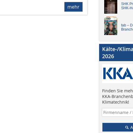
SHK Pro
mehr
SHK-H
tab – 
Branch
Kälte-/Klim
2026
Finden Sie mehr
KKA-Branchenb
Klimatechnik!
A