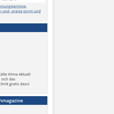
einungstermine,
 und -preise (print und
älte Klima Aktuell
 sich das
chnik gratis dazu!
chmagazine