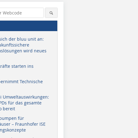
sich der bluu unit an:
zukunftssichere
slösungen wird neues
äfte starten ins
bernimmt Technische
ei Umweltauswirkungen:
EPDs für das gesamte
o bereit
pumpen für
user – Fraunhofer ISE
ungskonzepte