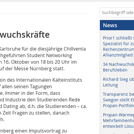
News
hwuchskräfte
Prior1 schließt 
Spezialist für 
lsruhe für die diesjährige Chillventa
Rechenzentrum
rchgeführten Student Networking
Allianzmitglied
n 16. Oktober von 18 bis 20 Uhr im
34 Nachwuchskr
uf der Messe Nürnberg statt.
Berufsleben
Richard Sieg ü
on des Internationalen Kälteinstituts
Leitung
uf allen seinen Tagungen
e. Immer in der Form, dass
Transparenz b
nd Industrie den Studierenden Rede
Swegon stellt 
Propan-Portfoli
 Dating ab, d.h. die Studierenden – ca.
 Zeit Fragen zu stellen, danach
Propan-Wärme
h.
Mehrfamilienhä
entwickelt Lös
ürnberg einen Impulsvortrag zu