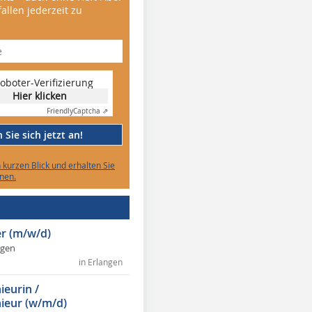
allen jederzeit zu
oboter-Verifizierung
Hier klicken
Friendly
Captcha ⇗
Sie sich jetzt an!
n kurzen Blick und erhalten Sie
nen.
r (m/w/d)
ngen
in Erlangen
ieurin /
ieur (w/m/d)