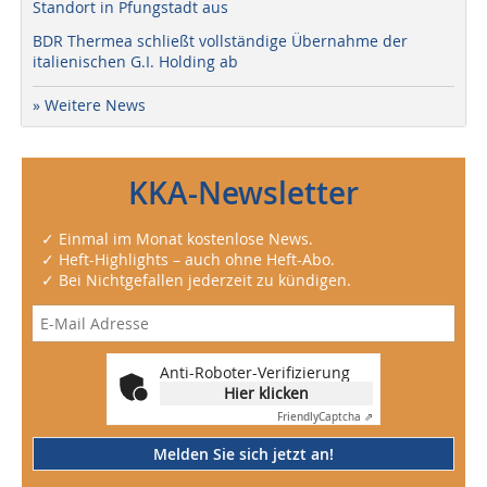
Standort in Pfungstadt aus
BDR Thermea schließt vollständige Übernahme der
italienischen G.I. Holding ab
» Weitere News
KKA-Newsletter
✓ Einmal im Monat kostenlose News.
✓ Heft-Highlights – auch ohne Heft-Abo.
✓ Bei Nichtgefallen jederzeit zu kündigen.
Anti-Roboter-Verifizierung
Hier klicken
Friendly
Captcha ⇗
Melden Sie sich jetzt an!