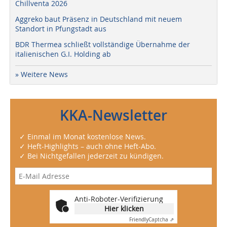
Chillventa 2026
Aggreko baut Präsenz in Deutschland mit neuem
Standort in Pfungstadt aus
BDR Thermea schließt vollständige Übernahme der
italienischen G.I. Holding ab
» Weitere News
KKA-Newsletter
✓ Einmal im Monat kostenlose News.
✓ Heft-Highlights – auch ohne Heft-Abo.
✓ Bei Nichtgefallen jederzeit zu kündigen.
Anti-Roboter-Verifizierung
Hier klicken
Friendly
Captcha ⇗