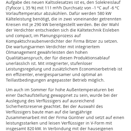
Aufgabe des neuen Kaltsolesatzes ist es, den Solekreislauf
(Tyfocor L 35 %) mit 111 m³/h Durchsatz von -1 °C auf -6 °C
Vorlauftemperatur abzukühlen. Dafür werden 580 kW
Kälteleistung benötigt, die in zwei voneinander getrennten
Kreisen mit je 290 kW bereitgestellt werden. Bei der Wahl
der Verdichter entschieden sich die Kältetechnik Eisleben
und compact, im Planungsprozess auf
Kompaktschraubenverdichter der Firma Bitzer zu setzen.
Die wartungsarmen Verdichter mit integriertem
Ölmanagement gewährleisten den hohen
Qualitätsanspruch, der für diesen Produktionsablauf
unerlässlich ist. Mit integrierter, stufenloser
Leistungsregelung und zusätzlichem Economiserbetrieb ist
ein effizienter, energiesparsamer und optimal an
Teillastbedingungen angepasster Betrieb möglich.
Um auch im Sommer für hohe Außentemperaturen bei
einer Dachaufstellung gewappnet zu sein, wurde bei der
Auslegung des Verflüssigers auf ausreichend
Sicherheitsreserve geachtet. Bei der Auswahl des
Verflüssigers baute man auf die langjährige
Zusammenarbeit mit der Firma Güntner und setzt auf einen
leistungsstarken und leisen Verflüssiger in V-Form mit
insgesamt 820 kW. In Verbindung mit der hauseigenen