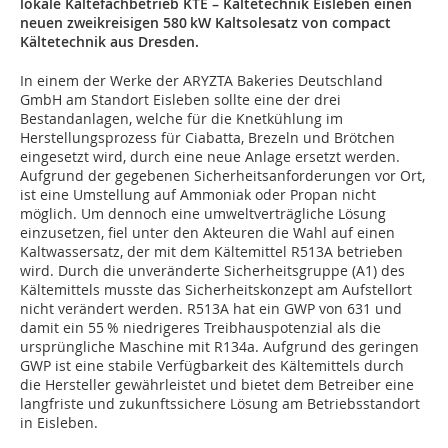
lokale Kältefachbetrieb KTE – Kältetechnik Eisleben einen
neuen zweikreisigen 580 kW Kaltsolesatz von compact
Kältetechnik aus Dresden.
In einem der Werke der ARYZTA Bakeries Deutschland
GmbH am Standort Eisleben sollte eine der drei
Bestandanlagen, welche für die Knetkühlung im
Herstellungsprozess für Ciabatta, Brezeln und Brötchen
eingesetzt wird, durch eine neue Anlage ersetzt werden.
Aufgrund der gegebenen Sicherheitsanforderungen vor Ort,
ist eine Umstellung auf Ammoniak oder Propan nicht
möglich. Um dennoch eine umweltverträgliche Lösung
einzusetzen, fiel unter den Akteuren die Wahl auf einen
Kaltwassersatz, der mit dem Kältemittel R513A betrieben
wird. Durch die unveränderte Sicherheitsgruppe (A1) des
Kältemittels musste das Sicherheitskonzept am Aufstellort
nicht verändert werden. R513A hat ein GWP von 631 und
damit ein 55 % niedrigeres Treibhauspotenzial als die
ursprüngliche Maschine mit R134a. Aufgrund des geringen
GWP ist eine stabile Verfügbarkeit des Kältemittels durch
die Hersteller gewährleistet und bietet dem Betreiber eine
langfriste und zukunftssichere Lösung am Betriebsstandort
in Eisleben.