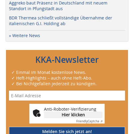
Aggreko baut Präsenz in Deutschland mit neuem
Standort in Pfungstadt aus
BDR Thermea schließt vollständige Übernahme der
italienischen G.I. Holding ab
» Weitere News
KKA-Newsletter
✓ Einmal im Monat kostenlose News.
✓ Heft-Highlights – auch ohne Heft-Abo.
✓ Bei Nichtgefallen jederzeit zu kündigen.
Anti-Roboter-Verifizierung
Hier klicken
Friendly
Captcha ⇗
Melden Sie sich jetzt an!