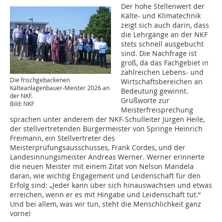
Der hohe Stellenwert der
Kälte- und Klimatechnik
zeigt sich auch darin, dass
die Lehrgänge an der NKF
stets schnell ausgebucht
sind. Die Nachfrage ist
groß, da das Fachgebiet in
zahlreichen Lebens- und
Die frischgebackenen
Wirtschaftsbereichen an
Kälteanlagenbauer-Meister 2026 an
Bedeutung gewinnt.
der NKF.
Grußworte zur
Bild: NKF
Meisterfreisprechung
sprachen unter anderem der NKF-Schulleiter Jürgen Heile,
der stellvertretenden Bürgermeister von Springe Heinrich
Freimann, ein Stellvertreter des
Meisterprüfungsausschusses, Frank Cordes, und der
Landesinnungsmeister Andreas Werner. Werner erinnerte
die neuen Meister mit einem Zitat von Nelson Mandela
daran, wie wichtig Engagement und Leidenschaft für den
Erfolg sind: „Jeder kann über sich hinauswachsen und etwas
erreichen, wenn er es mit Hingabe und Leidenschaft tut.“
Und bei allem, was wir tun, steht die Menschlichkeit ganz
vorne!