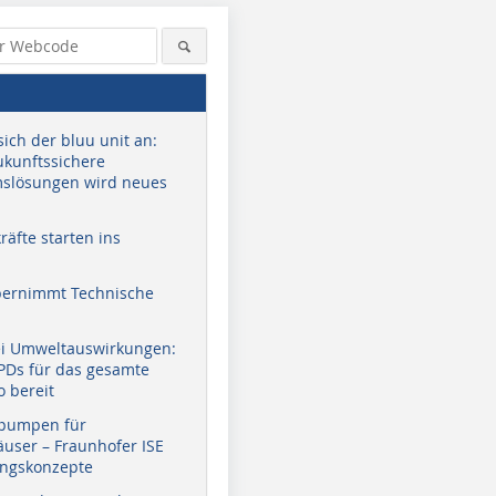
sich der bluu unit an:
zukunftssichere
slösungen wird neues
äfte starten ins
bernimmt Technische
ei Umweltauswirkungen:
EPDs für das gesamte
o bereit
pumpen für
user – Fraunhofer ISE
ungskonzepte