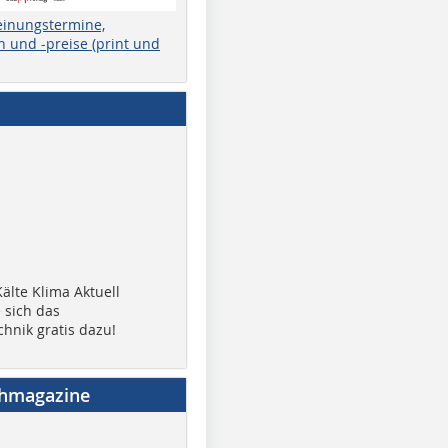
einungstermine,
 und -preise (print und
älte Klima Aktuell
 sich das
chnik gratis dazu!
chmagazine