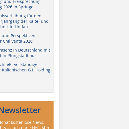
g und Freisprechung
 2026 in Springe
nisverleihung für den
erjahrgang der Kälte- und
hnik in Lindau
e und Perspektiven:
r Chillventa 2026
räsenz in Deutschland mit
 in Pfungstadt aus
hließt vollständige
italienischen G.I. Holding
Newsletter
onat kostenlose News.
ghts – auch ohne Heft-Abo.