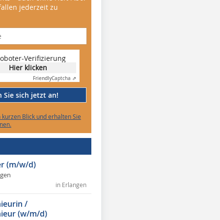
allen jederzeit zu
oboter-Verifizierung
Hier klicken
Friendly
Captcha ⇗
Sie sich jetzt an!
n kurzen Blick und erhalten Sie
nen.
r (m/w/d)
ngen
in Erlangen
ieurin /
ieur (w/m/d)