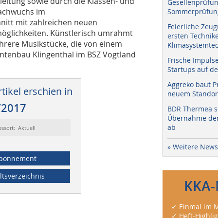
leitung sowie durch die Klassen- und
Gesellenprüfun
nachwuchs im
Sommerprüfung
itt mit zahlreichen neuen
Feierliche Zeug
öglichkeiten. Künstlerisch umrahmt
ersten Technik
hrere Musikstücke, die von einem
Klimasystemtec
ntenbau Klingenthal im BSZ Vogtland
Frische Impuls
Startups auf de
Aggreko baut P
tikel erschien in
neuem Standort
/2017
BDR Thermea sc
Übernahme der 
ab
essort: Aktuell
» Weitere News
bonnement
ltsverzeichnis
KKA-
✓ Einmal im M
✓ Heft-Highli