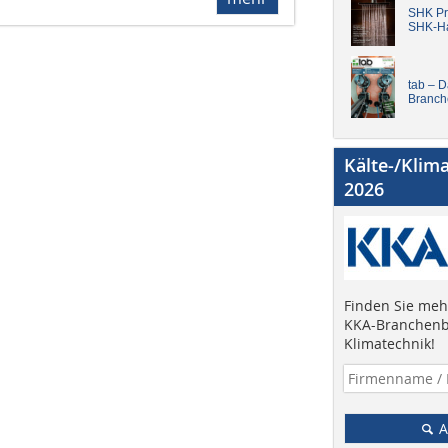
SHK Pro
SHK-H
tab – 
Branch
Kälte-/Klim
2026
Finden Sie mehr
KKA-Branchenb
Klimatechnik!
A