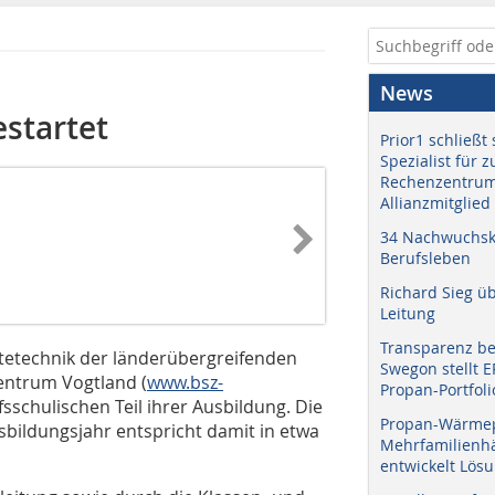
News
startet
Prior1 schließt 
Spezialist für 
Rechenzentrum
Allianzmitglied
34 Nachwuchskr
Berufsleben
Richard Sieg ü
Leitung
Transparenz b
tetechnik der länderübergreifenden
Swegon stellt 
entrum Vogtland (
www.bsz-
Propan-Portfoli
fsschulischen Teil ihrer Ausbildung. Die
Propan-Wärme
bildungsjahr entspricht damit in etwa
Mehrfamilienhä
entwickelt Lös