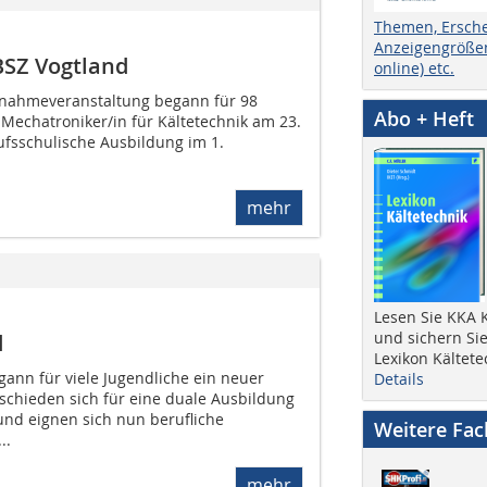
Themen, Ersch
Anzeigengrößen
BSZ Vogtland
online) etc.
ufnahmeveranstaltung begann für 98
Abo + Heft
Mechatroniker/in für Kältetechnik am 23.
fsschulische Ausbildung im 1.
mehr
Lesen Sie KKA K
und sichern Sie
d
Lexikon Kältete
gann für viele Jugendliche ein neuer
Details
tschieden sich für eine duale Ausbildung
nd eignen sich nun berufliche
Weitere Fa
..
mehr