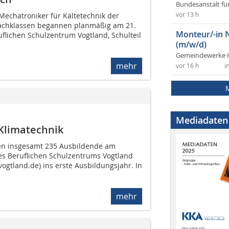
Bundesanstalt fü
echa­troniker für Kältetechnik der
vor 13 h
achklassen begannen planmäßig am 21.
Monteur/-in 
lichen Schulzentrum Vogtland, Schulteil
(m/w/d)
Gemeindewerke 
mehr
vor 16 h
i
Mediadaten
 Klimatechnik
en insgesamt 235 Ausbildende am
es Beruflichen Schulzentrums Vogtland
ogtland.de) ins erste Ausbildungsjahr. In
mehr