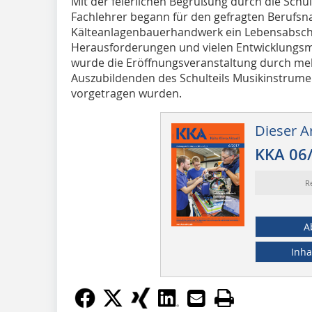
Mit der feierlichen Begrüßung durch die Schul
Fachlehrer begann für den gefragten Berufs
Kälteanlagenbauerhandwerk ein Lebensabschn
Herausforderungen und vielen Entwicklungsm
wurde die Eröffnungsveranstaltung durch me
Auszubildenden des Schulteils Musikinstrume
vorgetragen wurden.
Dieser Ar
KKA 06
R
A
Inha