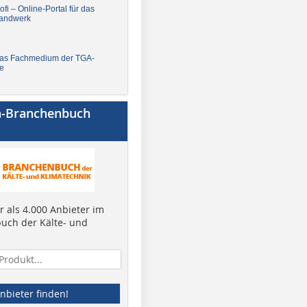
fi – Online-Portal für das
andwerk
Das Fachmedium der TGA-
e
a-Branchenbuch
 als 4.000 Anbieter im
uch der Kälte- und
nbieter finden!