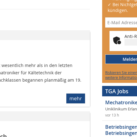
✓ Bei Nichtgef
kündigen.
Anti-R
Melden 
 wesentlich mehr als in den letzten
atroniker für Kältetechnik der
Riskieren Sie eine
weitere Informatio
achklassen begannen planmäßig am 19.
TGA Jobs
mehr
Mechatronike
Uniklinikum Erla
vor 13 h
Betriebsingen
Betriebsingen
ach