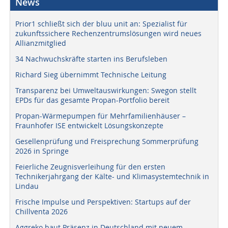
News
Prior1 schließt sich der bluu unit an: Spezialist für
zukunftssichere Rechenzentrumslösungen wird neues
Allianzmitglied
34 Nachwuchskräfte starten ins Berufsleben
Richard Sieg übernimmt Technische Leitung
Transparenz bei Umweltauswirkungen: Swegon stellt
EPDs für das gesamte Propan-Portfolio bereit
Propan-Wärmepumpen für Mehrfamilienhäuser –
Fraunhofer ISE entwickelt Lösungskonzepte
Gesellenprüfung und Freisprechung Sommerprüfung
2026 in Springe
Feierliche Zeugnisverleihung für den ersten
Technikerjahrgang der Kälte- und Klimasystemtechnik in
Lindau
Frische Impulse und Perspektiven: Startups auf der
Chillventa 2026
Aggreko baut Präsenz in Deutschland mit neuem