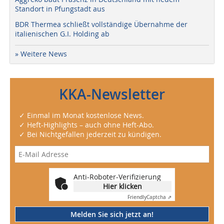
Standort in Pfungstadt aus
BDR Thermea schließt vollständige Übernahme der
italienischen G.I. Holding ab
» Weitere News
KKA-Newsletter
✓ Einmal im Monat kostenlose News.
✓ Heft-Highlights – auch ohne Heft-Abo.
✓ Bei Nichtgefallen jederzeit zu kündigen.
Anti-Roboter-Verifizierung
Hier klicken
Friendly
Captcha ⇗
Melden Sie sich jetzt an!