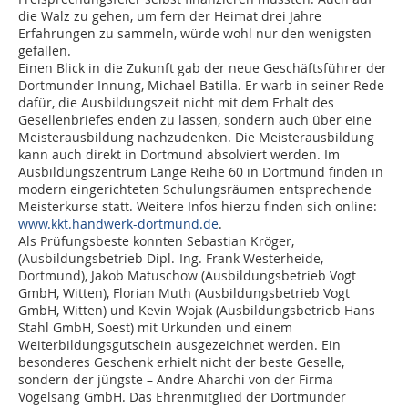
die Walz zu gehen, um fern der Heimat drei Jahre
Erfahrungen zu sammeln, würde wohl nur den wenigsten
gefallen.
Einen Blick in die Zukunft gab der neue Geschäftsführer der
Dortmunder Innung, Michael Batilla. Er warb in seiner Rede
dafür, die Ausbildungszeit nicht mit dem Erhalt des
Gesellenbriefes enden zu lassen, sondern auch über eine
Meisterausbildung nachzudenken. Die Meisterausbildung
kann auch direkt in Dortmund absolviert werden. Im
Ausbildungszentrum Lange Reihe 60 in Dortmund finden in
modern eingerichteten Schulungsräumen entsprechende
Meisterkurse statt. Weitere Infos hierzu finden sich online:
www.kkt.handwerk-dortmund.de
.
Als Prüfungsbeste konnten Sebastian Kröger,
(Ausbildungsbetrieb Dipl.-Ing. Frank Westerheide,
Dortmund), Jakob Matuschow (Ausbildungsbetrieb Vogt
GmbH, Witten), Florian Muth (Ausbildungsbetrieb Vogt
GmbH, Witten) und Kevin Wojak (Ausbildungsbetrieb Hans
Stahl GmbH, Soest) mit Urkunden und einem
Weiterbildungsgutschein ausgezeichnet werden. Ein
besonderes Geschenk erhielt nicht der beste Geselle,
sondern der jüngste – Andre Aharchi von der Firma
Vogelsang GmbH. Das Ehrenmitglied der Dortmunder