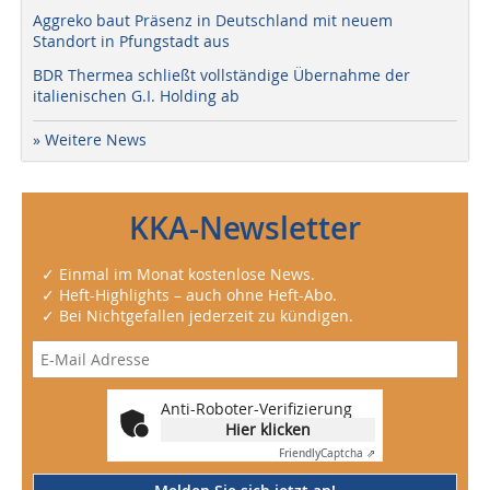
Aggreko baut Präsenz in Deutschland mit neuem
Standort in Pfungstadt aus
BDR Thermea schließt vollständige Übernahme der
italienischen G.I. Holding ab
» Weitere News
KKA-Newsletter
✓ Einmal im Monat kostenlose News.
✓ Heft-Highlights – auch ohne Heft-Abo.
✓ Bei Nichtgefallen jederzeit zu kündigen.
Anti-Roboter-Verifizierung
Hier klicken
Friendly
Captcha ⇗