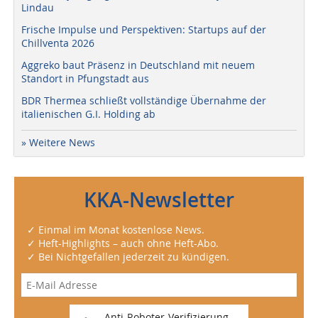
Lindau
Frische Impulse und Perspektiven: Startups auf der
Chillventa 2026
Aggreko baut Präsenz in Deutschland mit neuem
Standort in Pfungstadt aus
BDR Thermea schließt vollständige Übernahme der
italienischen G.I. Holding ab
» Weitere News
KKA-Newsletter
✓ Einmal im Monat kostenlose News.
✓ Heft-Highlights – auch ohne Heft-Abo.
✓ Bei Nichtgefallen jederzeit zu kündigen.
Anti-Roboter-Verifizierung