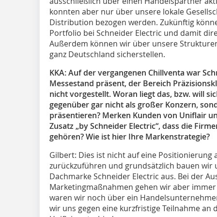
ausschließlich über einen Handelspartner akt
konnten aber nur über unsere lokale Gesellsch
Distribution bezogen werden. Zukünftig kön
Portfolio bei Schneider Electric und damit dir
Außerdem können wir über unsere Strukturen
ganz Deutschland sicherstellen.
KKA: Auf der vergangenen Chillventa war Schne
Messestand präsent, der Bereich Präzisionskl
nicht vorgestellt. Woran liegt das, bzw. will s
gegenüber gar nicht als großer Konzern, sond
präsentieren? Merken Kunden von Uniflair und
Zusatz „by Schneider Electric“, dass die Fir
gehören? Wie ist hier Ihre Markenstrategie?
Gilbert:
Dies ist nicht auf eine Positionierung
zurückzuführen und grundsätzlich bauen wir 
Dachmarke Schneider Electric aus. Bei der Au
Marketingmaßnahmen gehen wir aber immer se
waren wir noch über ein Handelsunternehmen
wir uns gegen eine kurzfristige Teilnahme an 