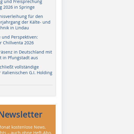
g und Freisprechung
 2026 in Springe
nisverleihung für den
erjahrgang der Kälte- und
hnik in Lindau
e und Perspektiven:
r Chillventa 2026
räsenz in Deutschland mit
 in Pfungstadt aus
hließt vollständige
italienischen G.I. Holding
Newsletter
onat kostenlose News.
ghts – auch ohne Heft-Abo.