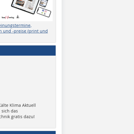
einungstermine,
 und -preise (print und
älte Klima Aktuell
 sich das
chnik gratis dazu!