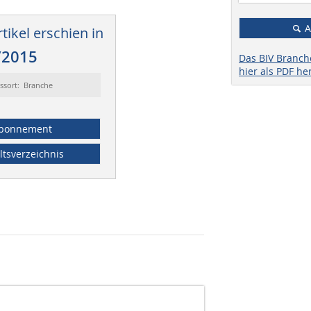
A
tikel erschien in
/2015
Das BIV Branc
hier als PDF he
ssort: Branche
bonnement
ltsverzeichnis