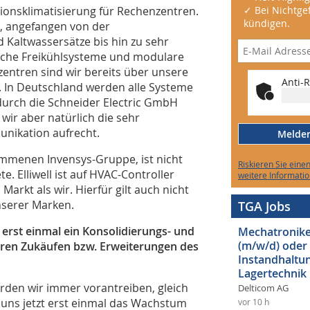
sionsklimatisierung für Rechenzentren.
✓ Bei Nichtgef
kündigen.
o, angefangen von der
 Kaltwassersätze bis hin zu sehr
ische Freikühlsysteme und modulare
entren sind wir bereits über unsere
Anti-R
. In Deutschland werden alle Systeme
 durch die Schneider Electric GmbH
wir aber natürlich die sehr
nikation aufrecht.
Melden 
mmenen Invensys-Gruppe, ist nicht
Riskieren Sie eine
e. Elliwell ist auf HVAC-Controller
weitere Informatio
Markt als wir. Hierfür gilt auch nicht
nserer Marken.
TGA Jobs
erst einmal ein Konsolidierungs- und
Mechatroniker
(m/w/d) oder
eren Zukäufen bzw. Erweiterungen des
Instandhaltun
Lagertechnik
den wir immer vorantreiben, gleich
Delticom AG
 uns jetzt erst einmal das Wachstum
vor 10 h