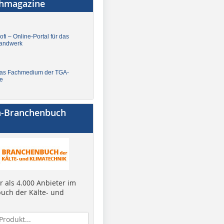
chmagazine
fi – Online-Portal für das
andwerk
Das Fachmedium der TGA-
e
a-Branchenbuch
 als 4.000 Anbieter im
uch der Kälte- und