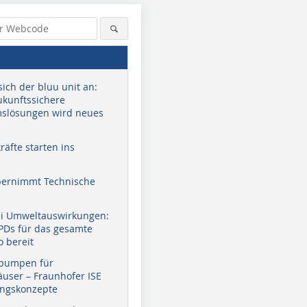
sich der bluu unit an:
zukunftssichere
slösungen wird neues
äfte starten ins
bernimmt Technische
ei Umweltauswirkungen:
EPDs für das gesamte
o bereit
pumpen für
user – Fraunhofer ISE
ungskonzepte