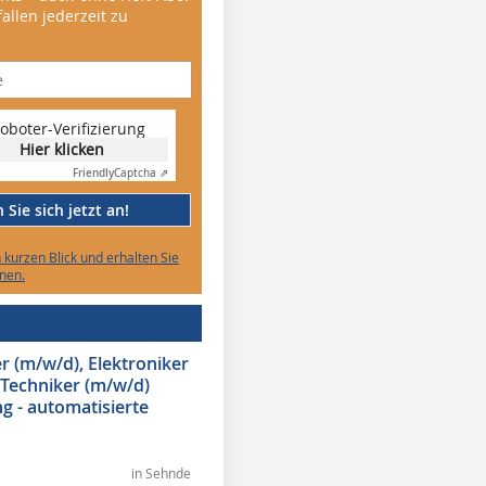
allen jederzeit zu
oboter-Verifizierung
Hier klicken
Friendly
Captcha ⇗
Sie sich jetzt an!
n kurzen Blick und erhalten Sie
nen.
 (m/w/d), Elektroniker
 Techniker (m/w/d)
g - automatisierte
in Sehnde