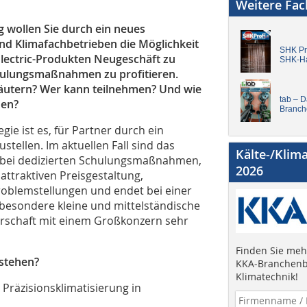
Weitere Fa
g wollen Sie durch ein neues
nd Klimafachbetrieben die Möglichkeit
SHK Pro
 Electric-Produkten Neugeschäft zu
SHK-H
hulungsmaßnahmen zu profitieren.
äutern? Wer kann teilnehmen? Und wie
tab – 
den?
Branch
ie ist es, für Partner durch ein
tellen. Im aktuellen Fall sind das
Kälte-/Klim
 bei dedizierten Schulungsmaßnahmen,
2026
attraktiven Preisgestaltung,
oblemstellungen und endet bei einer
sbesondere kleine und mittelständische
rschaft mit einem Großkonzern sehr
Finden Sie mehr
 stehen?
KKA-Branchenb
Klimatechnik!
 Präzisionsklimatisierung in