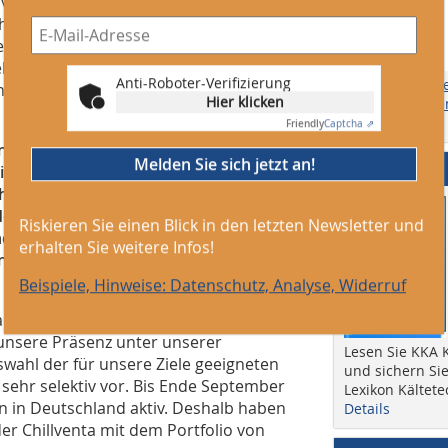
iv. Unsere Reihenklimatisierungsgeräte
aft bzw. über unsere Partner in der IT-
nen unsere Kunden das gesamte
ekt beim Hersteller beziehen.
Anti-Roboter-Verifizierung
Themen, Ersch
 eine flächendeckende Betreuung in
Hier klicken
Anzeigengrößen
online) etc.
Friendly
Captcha ⇗
ider Electric mit dem Eliwell-
Melden Sie sich jetzt an!
Abo + Heft
ima und Uniflair wurde dort allerdings
ich Schneider Electric Kunden
ern lieber über die einzelnen Firmen
Riskieren Sie einen Blick in den letzten Newsletter und
 Eliwell eigentlich außer durch den
erhalten Sie weitere Infos!
men zu einem größeren Konzern
Beispiele, Hinweise: Datenschutz, Analyse, Widerruf
 als kleines Unternehmen
unsere Präsenz unter unserer
Lesen Sie KKA K
swahl der für unsere Ziele geeigneten
und sichern Sie
hr selektiv vor. Bis Ende September
Lexikon Kältete
 in Deutschland aktiv. Deshalb haben
Details
der Chillventa mit dem Portfolio von