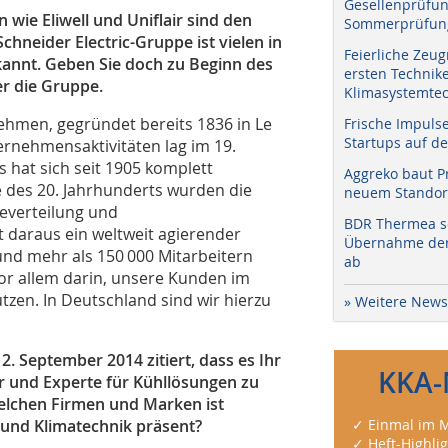
Gesellenprüfun
wie Eliwell und Uniflair sind den
Sommerprüfung
Schneider Electric-Gruppe ist vielen in
Feierliche Zeug
bekannt. Geben Sie doch zu Beginn des
ersten Technik
r die Gruppe.
Klimasystemtec
nehmen, gegründet bereits 1836 in Le
Frische Impuls
Startups auf de
rnehmensaktivitäten lag im 19.
s hat sich seit 1905 komplett
Aggreko baut P
e des 20. Jahrhunderts wurden die
neuem Standort
ieverteilung und
BDR Thermea sc
t daraus ein weltweit agierender
Übernahme der 
und mehr als 150 000 Mitarbeitern
ab
or allem darin, unsere Kunden im
zen. In Deutschland sind wir hierzu
» Weitere News
. September 2014 zitiert, dass es Ihr
KKA-
er und Experte für Kühllösungen zu
elchen Firmen und Marken ist
- und Klimatechnik präsent?
✓ Einmal im M
✓ Heft-Highli