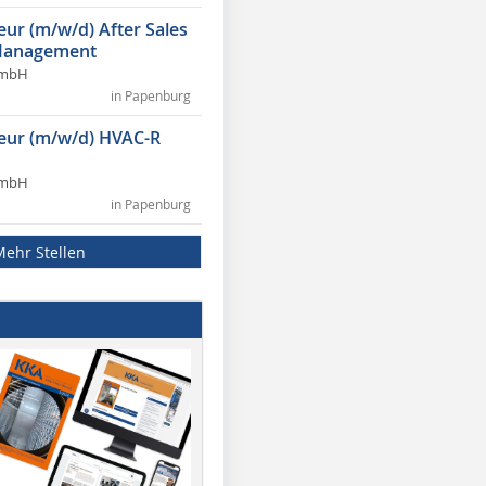
eur (m/w/d) After Sales
Management
GmbH
in Papenburg
ieur (m/w/d) HVAC-R
GmbH
in Papenburg
Mehr Stellen