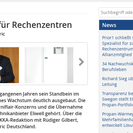
 für Rechenzentren
News
ric
Prior1 schließt 
Spezialist für 
Rechenzentrum
Allianzmitglied
34 Nachwuchskr
Berufsleben
Richard Sieg ü
Leitung
rgangenen Jahren sein Standbein im
Transparenz b
Swegon stellt 
nes Wachstum deutlich ausgebaut. Die
Propan-Portfoli
 Uniflair-Konzerns und die Übernahme
hnikanbieter Eliwell gehört. Über die
Propan-Wärme
KKA-Redaktion mit Rüdiger Gilbert,
Mehrfamilienhä
entwickelt Lös
tric Deutschland.