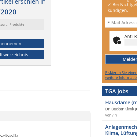
tikel erschien in
✓ Bei Nichtgef
/2020
kündigen.
ssort: Produkte
Anti-R
bonnement
ltsverzeichnis
Melden 
Riskieren Sie eine
weitere Informatio
TGA Jobs
Hausdame (m
Dr. Becker Klinik 
vor 7 h
Anlagenmecha
Klima, Lüftun
echnik