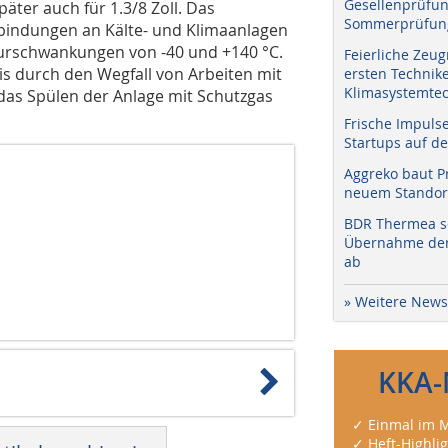
Gesellenprüfun
päter auch für 1.3/8 Zoll. Das
Sommerprüfung
bindungen an Kälte- und Klimaanlagen
turschwankungen von -40 und +140 °C.
Feierliche Zeug
is durch den Wegfall von Arbeiten mit
ersten Technik
Klimasystemtec
as Spülen der Anlage mit Schutzgas
Frische Impuls
Startups auf de
Aggreko baut P
neuem Standort
BDR Thermea sc
Übernahme der 
ab
» Weitere News
KKA-
✓ Einmal im M
✓ Heft-Highli