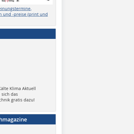
einungstermine,
 und -preise (print und
älte Klima Aktuell
 sich das
chnik gratis dazu!
chmagazine