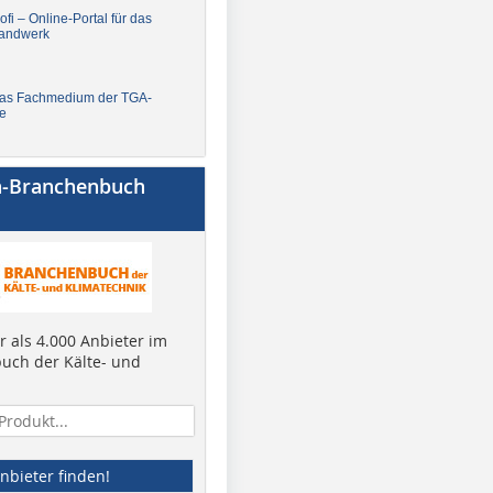
fi – Online-Portal für das
andwerk
Das Fachmedium der TGA-
e
a-Branchenbuch
 als 4.000 Anbieter im
uch der Kälte- und
nbieter finden!