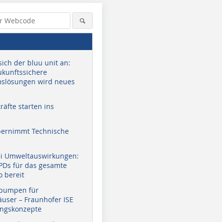
sich der bluu unit an:
zukunftssichere
slösungen wird neues
äfte starten ins
bernimmt Technische
ei Umweltauswirkungen:
EPDs für das gesamte
o bereit
pumpen für
user – Fraunhofer ISE
ungskonzepte