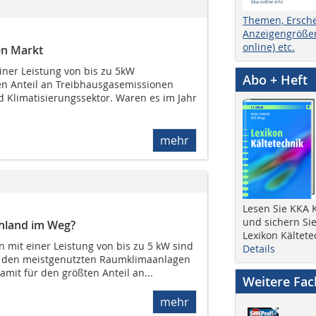
Themen, Ersch
Anzeigengrößen
online) etc.
en Markt
iner Leistung von bis zu 5kW
Abo + Heft
n Anteil an Treibhausgasemissionen
d Klimatisierungssektor. Waren es im Jahr
mehr
Lesen Sie KKA K
und sichern Sie
chland im Weg?
Lexikon Kältete
n mit einer Leistung von bis zu 5 kW sind
Details
zu den meistgenutzten Raumklimaanlagen
amit für den größten Anteil an...
Weitere Fa
mehr