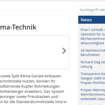
News
lima-Technik
Prior1 schließt 
Spezialist für 
Rechenzentrum
Allianzmitglied
34 Nachwuchskr
Berufsleben
Richard Sieg ü
Leitung
Transparenz b
 sowie Split-Klima-Geräte einbauen
Swegon stellt 
chnittstelle nutzen, können ihr
Propan-Portfoli
telführende Kupfer-Rohrleitungen
Propan-Wärme
 Rothenberger erweitern. Das System
Mehrfamilienhä
 Bänninger sowie Pressbacken und -
entwickelt Lös
für die Standardschnittstelle sind in