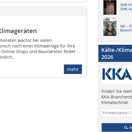
SHK Pro
SHK-H
tab – 
-Klimageräten
Branch
onaten wächst bei vielen
nsch nach einer Klimaanlage für ihre
Kälte-/Klim
 Online-Shops und Baumärkten findet
2026
tlich...
mehr
Finden Sie mehr
KKA-Branchenb
Klimatechnik!
A