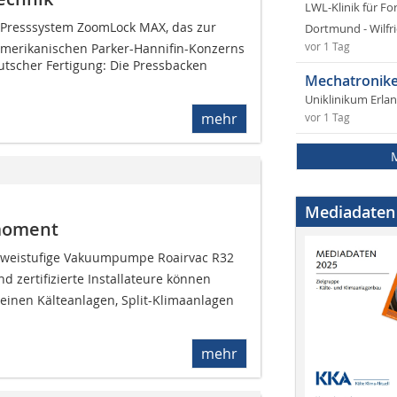
LWL-Klinik für Fo
 Presssystem ZoomLock MAX, das zur
Dortmund - Wilfri
amerikanischen Parker-Hannifin-Konzerns
vor 1 Tag
tscher Fertigung: Die Pressbacken
Mechatronike
Uniklinikum Erla
mehr
vor 1 Tag
Mediadaten
moment
 zweistufige Vakuumpumpe Roairvac R32
und zertifizierte Installateure können
leinen Kälteanlagen, Split-Klimaanlagen
mehr