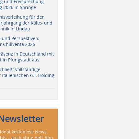
g und Freisprechung
 2026 in Springe
nisverleihung für den
erjahrgang der Kälte- und
hnik in Lindau
e und Perspektiven:
r Chillventa 2026
räsenz in Deutschland mit
 in Pfungstadt aus
hließt vollständige
italienischen G.I. Holding
Newsletter
onat kostenlose News.
ghts – auch ohne Heft-Abo.