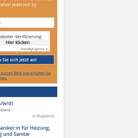
allen jederzeit zu
oboter-Verifizierung
Hier klicken
Friendly
Captcha ⇗
Sie sich jetzt an!
n kurzen Blick und erhalten Sie
nen.
/w/d)
Juliana
in Wuppertal
niker:in für Heizung,
g und Sanitär