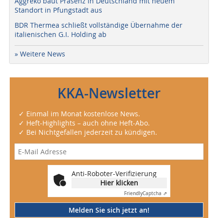
Aggreko baut Präsenz in Deutschland mit neuem
Standort in Pfungstadt aus
BDR Thermea schließt vollständige Übernahme der
italienischen G.I. Holding ab
» Weitere News
KKA-Newsletter
✓ Einmal im Monat kostenlose News.
✓ Heft-Highlights – auch ohne Heft-Abo.
✓ Bei Nichtgefallen jederzeit zu kündigen.
Anti-Roboter-Verifizierung
Hier klicken
Friendly
Captcha ⇗
Melden Sie sich jetzt an!