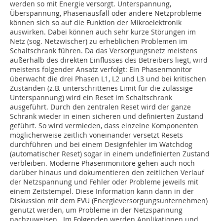
werden so mit Energie versorgt. Unterspannung,
Überspannung, Phasenausfall oder andere Netzprobleme
können sich so auf die Funktion der Mikroelektronik
auswirken. Dabei können auch sehr kurze Störungen im
Netz (sog. Netzwischer) zu erheblichen Problemen im
Schaltschrank führen. Da das Versorgungsnetz meistens
außerhalb des direkten Einflusses des Betreibers liegt, wird
meistens folgender Ansatz verfolgt: Ein Phasenmonitor
überwacht die drei Phasen L1, L2 und L3 und bei kritischen
Zuständen (z.B. unterschrittenes Limit für die zulässige
Unterspannung) wird ein Reset im Schaltschrank
ausgeführt. Durch den zentralen Reset wird der ganze
Schrank wieder in einen sicheren und definierten Zustand
geführt. So wird vermieden, dass einzelne Komponenten
möglicherweise zeitlich voneinander versetzt Resets
durchführen und bei einem Designfehler im Watchdog
(automatischer Reset) sogar in einem undefinierten Zustand
verbleiben. Moderne Phasenmonitore gehen auch noch
darüber hinaus und dokumentieren den zeitlichen Verlauf
der Netzspannung und Fehler oder Probleme jeweils mit
einem Zeitstempel. Diese Information kann dann in der
Diskussion mit dem EVU (Energieversorgungsunternehmen)
genutzt werden, um Probleme in der Netzspannung
nachzuweisen. Im Folgenden werden Applikationen und