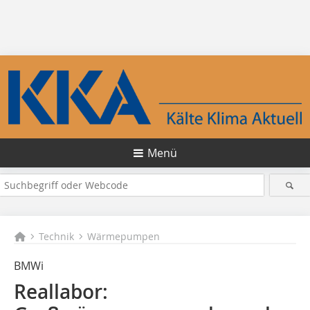
Menü
Technik
Wärmepumpen
BMWi
Reallabor: