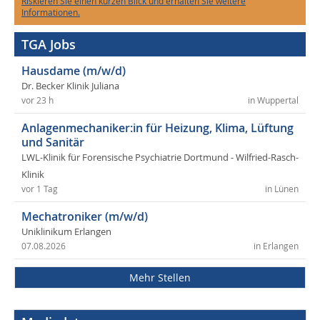
Riskieren Sie einen kurzen Blick und erhalten Sie weitere
Informationen.
TGA Jobs
Hausdame (m/w/d)
Dr. Becker Klinik Juliana
vor 23 h
in Wuppertal
Anlagenmechaniker:in für Heizung, Klima, Lüftung
und Sanitär
LWL-Klinik für Forensische Psychiatrie Dortmund - Wilfried-Rasch-
Klinik
vor 1 Tag
in Lünen
Mechatroniker (m/w/d)
Uniklinikum Erlangen
07.08.2026
in Erlangen
Mehr Stellen