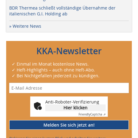
BDR Thermea schließt vollständige Übernahme der
italienischen G.I. Holding ab
» Weitere News
KKA-Newsletter
✓ Einmal im Monat kostenlose News.
✓ Heft-Highlights – auch ohne Heft-Abo.
✓ Bei Nichtgefallen jederzeit zu kündigen.
Anti-Roboter-Verifizierung
Hier klicken
Friendly
Captcha ⇗
Melden Sie sich jetzt an!