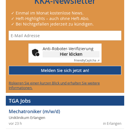
KKA-Newsletter
✓ Einmal im Monat kostenlose News.
✓ Heft-Highlights – auch ohne Heft-Abo.
✓ Bei Nichtgefallen jederzeit zu kündigen.
Anti-Roboter-Verifizierung
Hier klicken
Friendly
Captcha ⇗
Melden Sie sich jetzt an!
Riskieren Sie einen kurzen Blick und erhalten Sie weitere
Informationen.
TGA Jobs
Mechatroniker (m/w/d)
Uniklinikum Erlangen
vor 23 h
in Erlangen