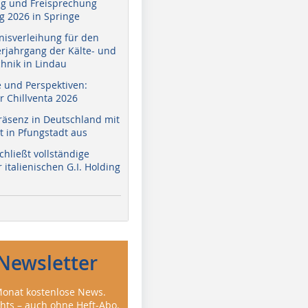
g und Freisprechung
 2026 in Springe
nisverleihung für den
erjahrgang der Kälte- und
hnik in Lindau
e und Perspektiven:
r Chillventa 2026
räsenz in Deutschland mit
 in Pfungstadt aus
hließt vollständige
italienischen G.I. Holding
Newsletter
onat kostenlose News.
ghts – auch ohne Heft-Abo.