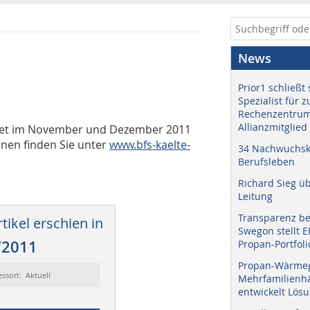
News
Prior1 schließt 
Spezialist für 
Rechenzentrum
Allianzmitglied
etet im November und Dezember 2011
onen finden Sie unter
www.bfs-kaelte-
34 Nachwuchskr
Berufsleben
Richard Sieg ü
Leitung
Transparenz b
tikel erschien in
Swegon stellt 
/2011
Propan-Portfoli
Propan-Wärme
essort: Aktuell
Mehrfamilienhä
entwickelt Lös