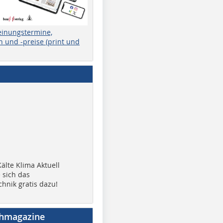
einungstermine,
 und -preise (print und
älte Klima Aktuell
 sich das
chnik gratis dazu!
chmagazine