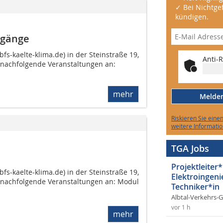
✓ Bei Nichtgef
kündigen.
rgänge
s-kaelte-klima.de) in der Steinstraße 19,
Anti-R
 nachfolgende Veranstaltungen an:
mehr
Melden 
Riskieren Sie eine
weitere Informatio
TGA Jobs
Projektleiter*
s-kaelte-klima.de) in der Steinstraße 19,
Elektroingeni
i nachfolgende Veranstaltungen an: Modul
Techniker*in
Albtal-Verkehrs-
vor 1 h
mehr