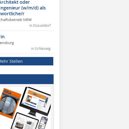
Architekt oder
 Ingenieur (w/m/d) als
wortliche/r
chaftsbetrieb NRW
in Düsseldorf
in
lensburg
in Schleswig
Mehr Stellen