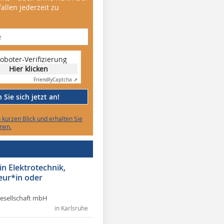
allen jederzeit zu
oboter-Verifizierung
Hier klicken
Friendly
Captcha ⇗
Sie sich jetzt an!
n kurzen Blick und erhalten Sie
nen.
in Elektrotechnik,
eur*in oder
Gesellschaft mbH
in Karlsruhe