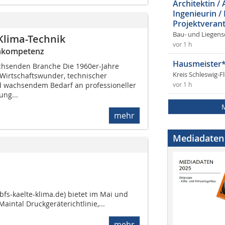
Architektin / 
Ingenieurin /
Projektverant
Bau- und Liegens
Klima-Technik
vor 1 h
chkompetenz
Hausmeister*
chsenden Branche Die 1960er-Jahre
Kreis Schleswig-F
Wirtschaftswunder, technischer
wachsendem Bedarf an professioneller
vor 1 h
ung...
mehr
Mediadaten
fs-kaelte-klima.de) bietet im Mai und
intal Druckgeräterichtlinie,...
mehr