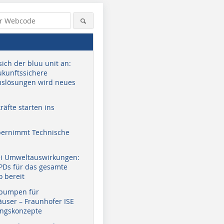
sich der bluu unit an:
zukunftssichere
slösungen wird neues
äfte starten ins
bernimmt Technische
ei Umweltauswirkungen:
EPDs für das gesamte
o bereit
pumpen für
user – Fraunhofer ISE
ungskonzepte