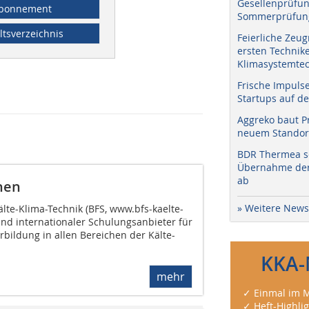
Gesellenprüfun
bonnement
Sommerprüfung
ltsverzeichnis
Feierliche Zeug
ersten Technik
Klimasystemtec
Frische Impuls
Startups auf de
Aggreko baut P
neuem Standort
BDR Thermea sc
Übernahme der 
ab
nen
» Weitere News
lte-Klima-Technik (BFS, www.bfs-kaelte-
 und internationaler Schulungsanbieter für
erbildung in allen Bereichen der Kälte-
KKA-
mehr
✓ Einmal im M
✓ Heft-Highli